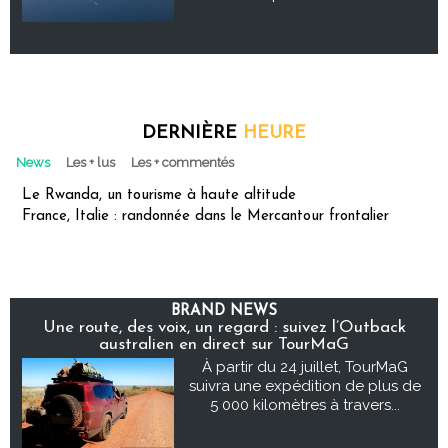
DERNIÈRE
HEURE
News
Les + lus
Les + commentés
Le Rwanda, un tourisme à haute altitude
France, Italie : randonnée dans le Mercantour frontalier
BRAND NEWS
Une route, des voix, un regard : suivez l’Outback
australien en direct sur TourMaG
À partir du 24 juillet, TourMaG
suivra une expédition de plus de
5 000 kilomètres à travers...