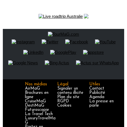
Nos médias
Légal
Utiles
AirMaG
Signaler un
Contact
Brochures en
contenu illicite
Publicité
ligne
Plan du site
Agenda
CruiseMaG
RGPD
La presse en
DestiMaG
Cookies
parle
Futuroscopie
La Travel Tech
LuxuryTravelMa
G
Partez en