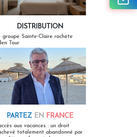
DISTRIBUTION
tion
 groupe Sainte-Claire rachète
en Tour
PARTEZ
EN
FRANCE
 en France
accès aux vacances : un droit
achevé totalement abandonné par