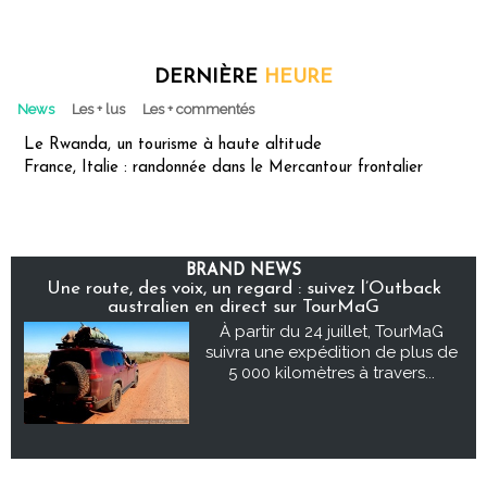
DERNIÈRE
HEURE
News
Les + lus
Les + commentés
Le Rwanda, un tourisme à haute altitude
France, Italie : randonnée dans le Mercantour frontalier
BRAND NEWS
Une route, des voix, un regard : suivez l’Outback
australien en direct sur TourMaG
À partir du 24 juillet, TourMaG
suivra une expédition de plus de
5 000 kilomètres à travers...