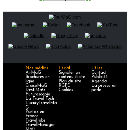
Nos médias
Légal
Utiles
AirMaG
Signaler un
Contact
Brochures en
contenu illicite
Publicité
ligne
Plan du site
Agenda
CruiseMaG
RGPD
La presse en
DestiMaG
Cookies
parle
Futuroscopie
La Travel Tech
LuxuryTravelMa
G
Partez en
France
TravelJobs
TravelManager
MaG