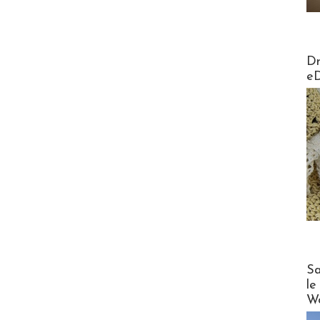
AirMa
Dr
e
Cruise
Sa
le
Wo