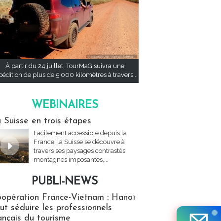
À partir du 24 juillet, TourMaG suivra une
pédition de plus de 5 000 kilomètres à travers...
WEBINAIRES
res
 Suisse en trois étapes
Facilement accessible depuis la
France, la Suisse se découvre à
travers ses paysages contrastés,
montagnes imposantes,...
PUBLI-NEWS
ews
opération France-Vietnam : Hanoï
ut séduire les professionnels
ançais du tourisme