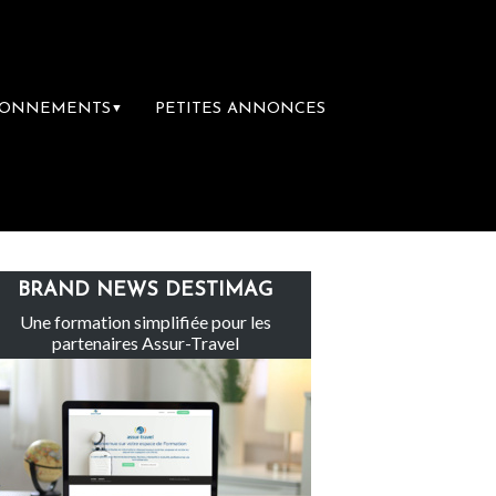
BONNEMENTS
PETITES ANNONCES
▼
Le groupe Sainte-Claire rachète Eden Tour
BRAND NEWS DESTIMAG
Une formation simplifiée pour les
partenaires Assur-Travel