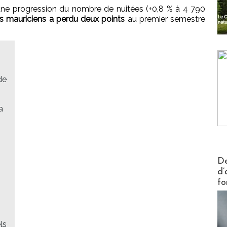
ne progression du nombre de nuitées (+0,8 % à 4 790
ls mauriciens a perdu deux points
au premier semestre
de
a
Actus V
De
d’
fo
ls