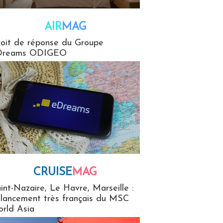
AIR
MAG
G
oit de réponse du Groupe
Dreams ODIGEO
CRUISE
MAG
MaG
int-Nazaire, Le Havre, Marseille :
 lancement très français du MSC
rld Asia