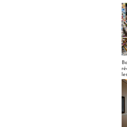
Bo
ré
le