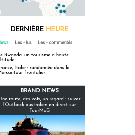
DERNIÈRE
HEURE
News
Les + lus
Les + commentés
e Rwanda, un tourisme à haute
ltitude
rance, Italie : randonnée dans le
ercantour frontalier
BRAND NEWS
Une route, des voix, un regard : suivez
l’Outback australien en direct sur
TourMaG