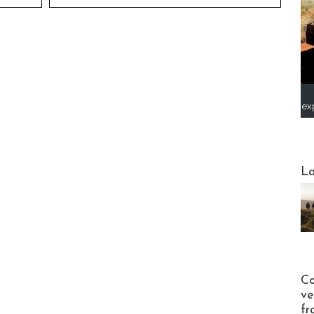
ex
Webinai
La
Publi-n
Co
ve
fr