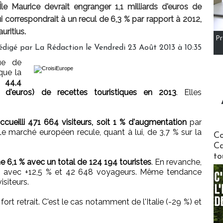
Île Maurice devrait engranger 1,1 milliards d'euros de
 correspondrait à un recul de 6,3 % par rapport à 2012,
uritius.
Pr
édigé par
La Rédaction
le Vendredi 23 Août 2013 à 10:35
ue de
que la
er
44,4
ds d'euros) de recettes touristiques en 2013
. Elles
a accueilli 471 664 visiteurs, soit 1 % d'augmentation
par
e marché européen recule, quant à lui, de 3,7 % sur la
Communi
Co
Ca
to
e 6,1 % avec un total de 124 194 touristes
. En revanche,
en avec +12,5 % et 42 648 voyageurs. Même tendance
isiteurs.
rt retrait. C'est le cas notamment de l'Italie (-29 %) et