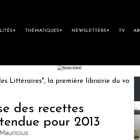
LITÉS
THÉMATIQUES
NEWSLETTERS
TV
A
▼
▼
▼
ittéraires", la première librairie du voyage
se des recettes
ttendue pour 2013
s Mauricius