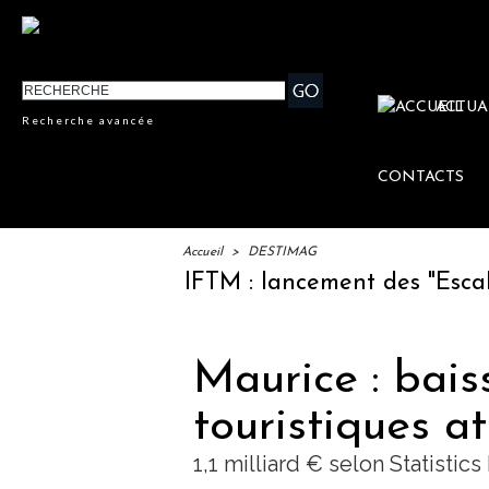
ACTUA
Recherche avancée
CONTACTS
Accueil
>
DESTIMAG
IFTM : lancement des "Escales L
Maurice : bais
touristiques a
1,1 milliard € selon Statistic