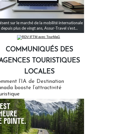
ésent sur le marché de la mobilité internationale
depuis plus de vingt ans, Assur-Travel s'est...
COMMUNIQUÉS DES
AGENCES TOURISTIQUES
LOCALES
qués des agences touristiques locales
mment l’IA de Destination
nada booste l’attractivité
uristique