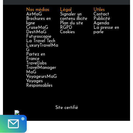
Nos médias
Légal
Utiles
AirMaG
Signaler un
Contact
Brochures en
contenu illicite
Publicité
ligne
Plan du site
Agenda
CruiseMaG
RGPD
La presse en
DestiMaG
Cookies
parle
Futuroscopie
La Travel Tech
LuxuryTravelMa
G
Partez en
France
TravelJobs
TravelManager
MaG
VoyageursMaG
Voyages
Responsables
Site certifié