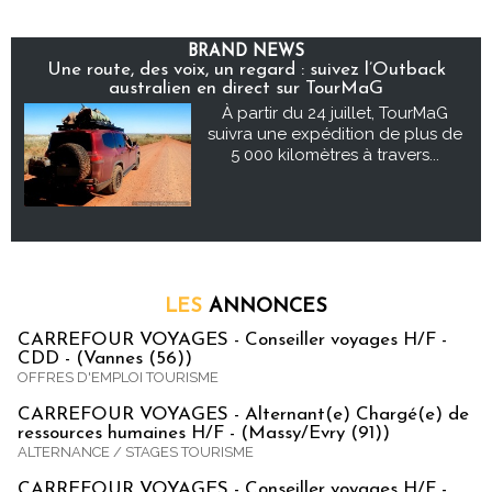
BRAND NEWS
Une route, des voix, un regard : suivez l’Outback
australien en direct sur TourMaG
À partir du 24 juillet, TourMaG
suivra une expédition de plus de
5 000 kilomètres à travers...
LES
ANNONCES
CARREFOUR VOYAGES - Conseiller voyages H/F -
CDD - (Vannes (56))
OFFRES D'EMPLOI TOURISME
CARREFOUR VOYAGES - Alternant(e) Chargé(e) de
ressources humaines H/F - (Massy/Evry (91))
ALTERNANCE / STAGES TOURISME
CARREFOUR VOYAGES - Conseiller voyages H/F -