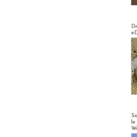
AirMa
Dr
e
Cruise
Sa
le
Wo