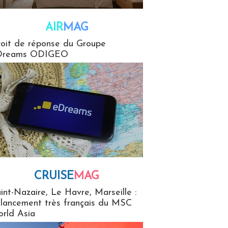
AIR
MAG
G
oit de réponse du Groupe
Dreams ODIGEO
CRUISE
MAG
MaG
int-Nazaire, Le Havre, Marseille :
 lancement très français du MSC
rld Asia