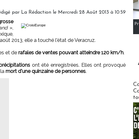
édigé par
La Rédaction
le Mercredi 28 Août 2013 à 10:59
rosse
Pr
and
»,
xique,
oût 2013, elle a touché l'état de Veracruz.
es et de
rafales de ventes pouvant atteindre 120 km/h
.
récipitations
ont été enregistrées. Elles ont provoqué
 la
mort d'une quinzaine de personnes
.
Communi
Co
Ca
to