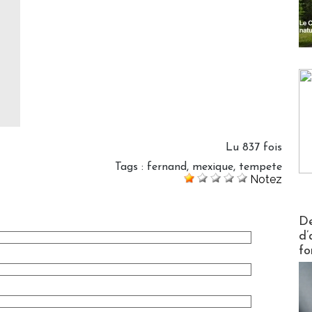
Lu 837 fois
Tags
:
fernand
,
mexique
,
tempete
Notez
Actus V
De
d’
fo