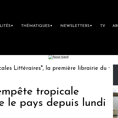
LITÉS
THÉMATIQUES
NEWSLETTERS
TV
A
▼
▼
▼
 Littéraires", la première librairie du voyage
empête tropicale
 le pays depuis lundi