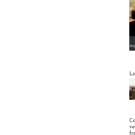
ex
Webinai
La
Publi-n
Co
ve
fr