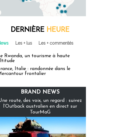
DERNIÈRE
HEURE
News
Les + lus
Les + commentés
e Rwanda, un tourisme à haute
ltitude
rance, Italie : randonnée dans le
ercantour frontalier
BRAND NEWS
Une route, des voix, un regard : suivez
l’Outback australien en direct sur
TourMaG