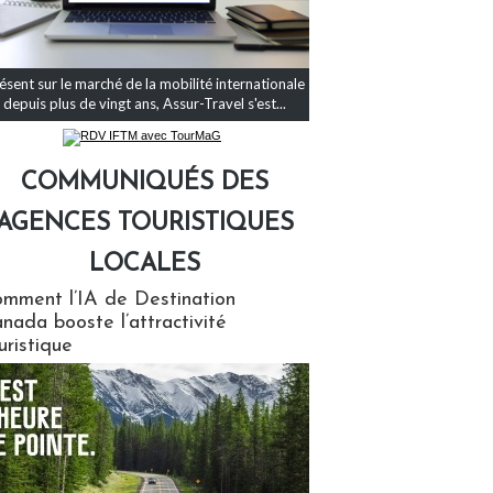
ésent sur le marché de la mobilité internationale
depuis plus de vingt ans, Assur-Travel s'est...
COMMUNIQUÉS DES
AGENCES TOURISTIQUES
LOCALES
qués des agences touristiques locales
mment l’IA de Destination
nada booste l’attractivité
uristique