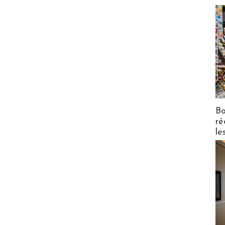
Bo
ré
le