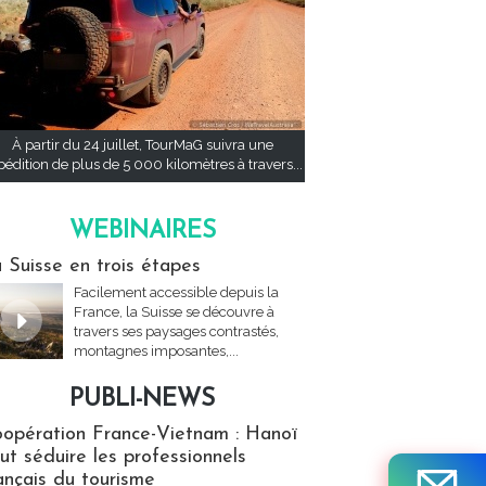
À partir du 24 juillet, TourMaG suivra une
pédition de plus de 5 000 kilomètres à travers...
WEBINAIRES
res
 Suisse en trois étapes
Facilement accessible depuis la
France, la Suisse se découvre à
travers ses paysages contrastés,
montagnes imposantes,...
PUBLI-NEWS
ews
opération France-Vietnam : Hanoï
ut séduire les professionnels
ançais du tourisme