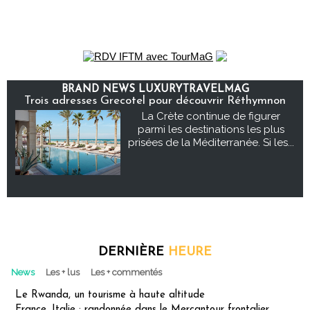
BRAND NEWS LUXURYTRAVELMAG
Trois adresses Grecotel pour découvrir Réthymnon
La Crète continue de figurer
parmi les destinations les plus
prisées de la Méditerranée. Si les...
DERNIÈRE
HEURE
News
Les + lus
Les + commentés
Le Rwanda, un tourisme à haute altitude
France, Italie : randonnée dans le Mercantour frontalier