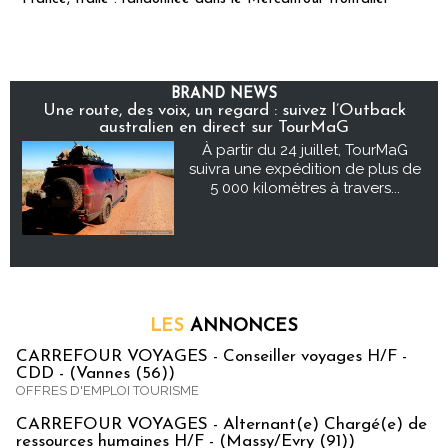
BRAND NEWS
Une route, des voix, un regard : suivez l’Outback
australien en direct sur TourMaG
À partir du 24 juillet, TourMaG
suivra une expédition de plus de
5 000 kilomètres à travers...
LES
ANNONCES
CARREFOUR VOYAGES - Conseiller voyages H/F -
CDD - (Vannes (56))
OFFRES D'EMPLOI TOURISME
CARREFOUR VOYAGES - Alternant(e) Chargé(e) de
ressources humaines H/F - (Massy/Evry (91))