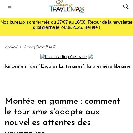
☰
Nos bureaux sont fermés du 27/07 au 16/08. Retour de la newsletter
quotidienne le 24/08/2026. Bel été !
Accueil
>
LuxuryTravelMaG
ement des "Escales Littéraires", la première librairie du vo
Montée en gamme : comment
le tourisme s'adapte aux
nouvelles attentes des