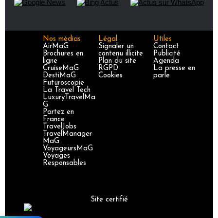
Nos médias
Légal
Utiles
AirMaG
Signaler un
Contact
Brochures en
contenu illicite
Publicité
ligne
Plan du site
Agenda
CruiseMaG
RGPD
La presse en
DestiMaG
Cookies
parle
Futuroscopie
La Travel Tech
LuxuryTravelMa
G
Partez en
France
TravelJobs
TravelManager
MaG
VoyageursMaG
Voyages
Responsables
Site certifié