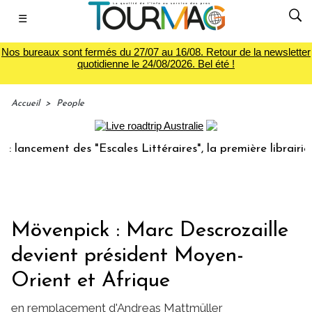
☰
Nos bureaux sont fermés du 27/07 au 16/08. Retour de la newsletter
quotidienne le 24/08/2026. Bel été !
Accueil
>
People
ncement des "Escales Littéraires", la première librairie du 
Mövenpick : Marc Descrozaille
devient président Moyen-
Orient et Afrique
en remplacement d'Andreas Mattmüller