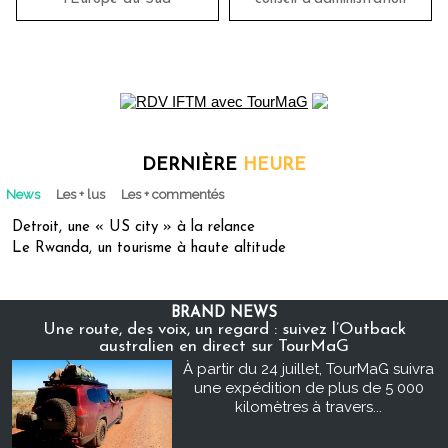
DERNIÈRE
HEURE
News
Les + lus
Les + commentés
Detroit, une « US city » à la relance
Le Rwanda, un tourisme à haute altitude
BRAND NEWS
Une route, des voix, un regard : suivez l’Outback
australien en direct sur TourMaG
À partir du 24 juillet, TourMaG suivra
une expédition de plus de 5 000
kilomètres à travers...