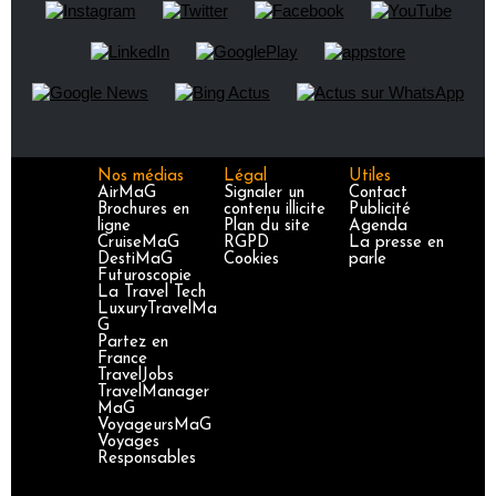
Nos médias
Légal
Utiles
AirMaG
Signaler un
Contact
Brochures en
contenu illicite
Publicité
ligne
Plan du site
Agenda
CruiseMaG
RGPD
La presse en
DestiMaG
Cookies
parle
Futuroscopie
La Travel Tech
LuxuryTravelMa
G
Partez en
France
TravelJobs
TravelManager
MaG
VoyageursMaG
Voyages
Responsables