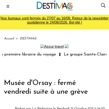
☰
Nos bureaux sont fermés du 27/07 au 16/08. Retour de la newsletter
quotidienne le 24/08/2026. Bel été !
Accueil
>
DESTIMAG
 première librairie du voyage
Le groupe Sainte-Claire r
Musée d'Orsay : fermé
vendredi suite à une grève
Rédigé par
La Rédaction
le Vendredi 21 Octobre 2011 à 14:00