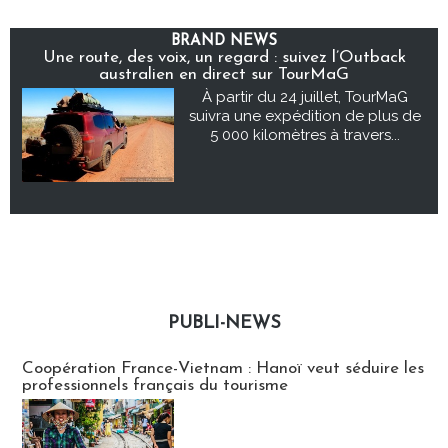
BRAND NEWS
Une route, des voix, un regard : suivez l’Outback
australien en direct sur TourMaG
À partir du 24 juillet, TourMaG
suivra une expédition de plus de
5 000 kilomètres à travers...
PUBLI-NEWS
Publi-news
Coopération France-Vietnam : Hanoï veut séduire les
professionnels français du tourisme