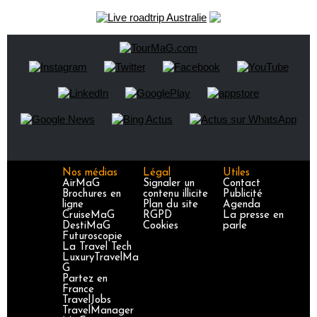
Nos médias
Légal
Utiles
AirMaG
Signaler un
Contact
Brochures en
contenu illicite
Publicité
ligne
Plan du site
Agenda
CruiseMaG
RGPD
La presse en
DestiMaG
Cookies
parle
Futuroscopie
La Travel Tech
LuxuryTravelMa
G
Partez en
France
TravelJobs
TravelManager