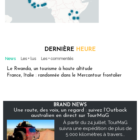
DERNIÈRE
HEURE
News
Les + lus
Les + commentés
Le Rwanda, un tourisme à haute altitude
France, Italie : randonnée dans le Mercantour frontalier
BRAND NEWS
Une route, des voix, un regard : suivez l’Outback
australien en direct sur TourMaG
À partir du 24 juillet, TourMaG
suivra une expédition de plus de
5 000 kilomètres à travers...