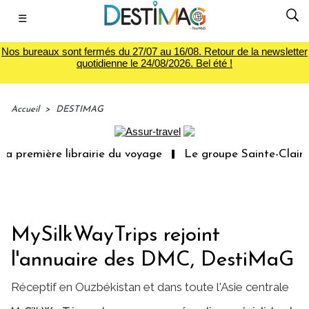
☰
Nos bureaux sont fermés du 27/07 au 16/08. Retour de la newsletter
quotidienne le 24/08/2026. Bel été !
Accueil
>
DESTIMAG
 première librairie du voyage
Le groupe Sainte-Claire r
MySilkWayTrips rejoint
l'annuaire des DMC, DestiMaG
Réceptif en Ouzbékistan et dans toute l'Asie centrale