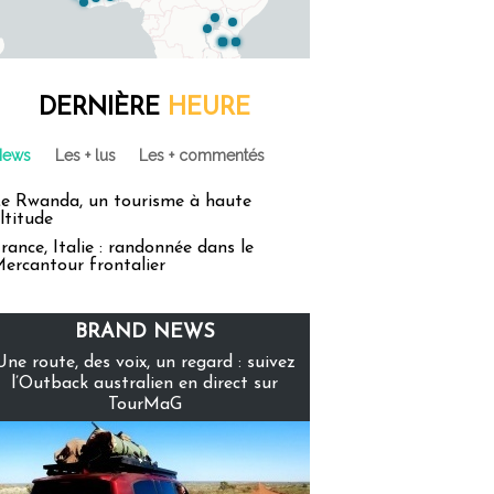
DERNIÈRE
HEURE
News
Les + lus
Les + commentés
e Rwanda, un tourisme à haute
ltitude
rance, Italie : randonnée dans le
ercantour frontalier
BRAND NEWS
Une route, des voix, un regard : suivez
l’Outback australien en direct sur
TourMaG