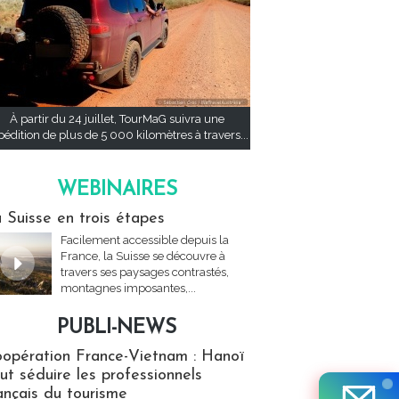
À partir du 24 juillet, TourMaG suivra une
pédition de plus de 5 000 kilomètres à travers...
WEBINAIRES
res
 Suisse en trois étapes
Facilement accessible depuis la
France, la Suisse se découvre à
travers ses paysages contrastés,
montagnes imposantes,...
PUBLI-NEWS
ews
opération France-Vietnam : Hanoï
ut séduire les professionnels
ançais du tourisme