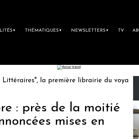
LITÉS
THÉMATIQUES
NEWSLETTERS
TV
A
▼
▼
▼
éraires", la première librairie du voyage
 : près de la moitié
nnoncées mises en