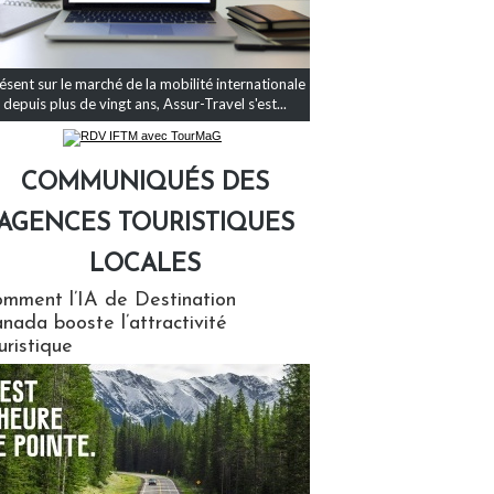
ésent sur le marché de la mobilité internationale
depuis plus de vingt ans, Assur-Travel s'est...
COMMUNIQUÉS DES
AGENCES TOURISTIQUES
LOCALES
qués des agences touristiques locales
mment l’IA de Destination
nada booste l’attractivité
uristique