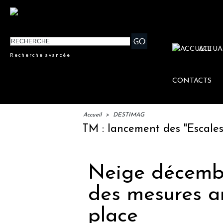
ACTUA
Recherche avancée
CONTACTS
Accueil
>
DESTIMAG
IFTM : lancement des "Escales Litt
Neige décembre
des mesures a
place