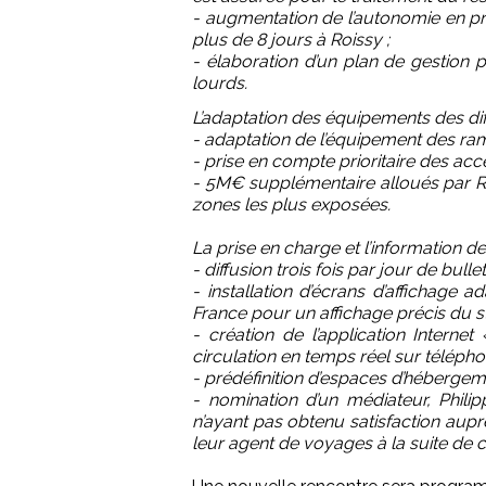
- augmentation de l’autonomie en pr
plus de 8 jours à Roissy ;
- élaboration d’un plan de gestion p
lourds.
L’adaptation des équipements des dif
- adaptation de l’équipement des ra
- prise en compte prioritaire des acc
- 5M€ supplémentaire alloués par RF
zones les plus exposées.
La prise en charge et l’information d
- diffusion trois fois par jour de bull
- installation d’écrans d’affichage 
France pour un affichage précis du st
- création de l’application Internet
circulation en temps réel sur télépho
- prédéfinition d’espaces d’hébergem
- nomination d’un médiateur, Phi
n’ayant pas obtenu satisfaction aup
leur agent de voyages à la suite de ce