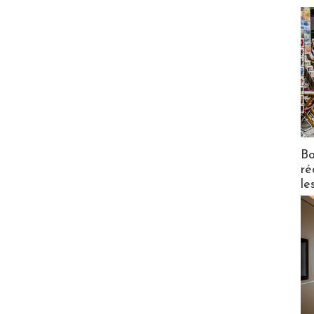
Bo
ré
le