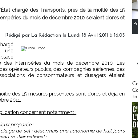
’État chargé des Transports, près de la moitié des 15
tempéries du mois de décembre 2010 seraient d'ores et
Pr
Rédigé par La Rédaction le Lundi 18 Avril 2011 à 16:05
chargé
i, une
n place
e des intempéries du mois de décembre 2010. Les
, des opérateurs publics, des compagnies aériennes, des
’associations de consommateurs et d’usagers étaient
Communi
Co
Ca
oitié des 15 mesures présentées sont d’ores et déjà en
to
obre 2011.
pplication concernent notamment :
ieux préparée :
ockage de sel : désormais une autonomie de huit jours
eau routier national ;