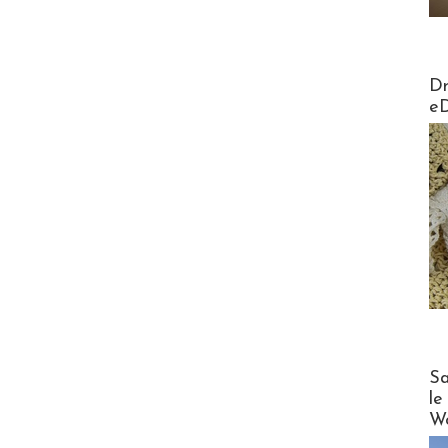
AirMa
Dr
e
Cruise
Sa
le
Wo