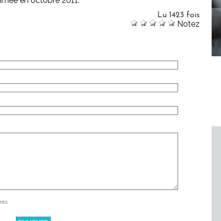
mmée en octobre 2011.
Lu 1423 fois
Notez
res