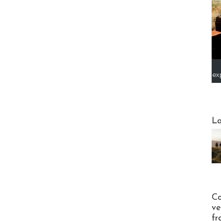
ex
Webinai
La
Publi-n
Co
ve
fr