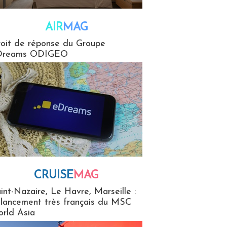
AIR
MAG
G
oit de réponse du Groupe
Dreams ODIGEO
CRUISE
MAG
MaG
int-Nazaire, Le Havre, Marseille :
 lancement très français du MSC
rld Asia