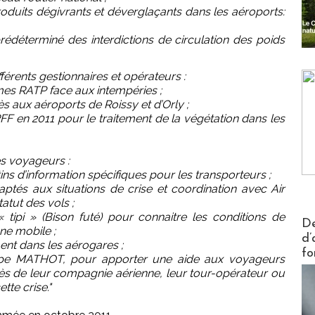
oduits dégivrants et déverglaçants dans les aéroports:
rédéterminé des interdictions de circulation des poids
férents gestionnaires et opérateurs :
mes RATP face aux intempéries ;
ès aux aéroports de Roissy et d’Orly ;
F en 2011 pour le traitement de la végétation dans les
es voyageurs :
etins d’information spécifiques pour les transporteurs ;
adaptés aux situations de crise et coordination avec Air
atut des vols ;
 « tipi » (Bison futé) pour connaitre les conditions de
Actus V
De
ne mobile ;
d’
ent dans les aérogares ;
fo
lippe MATHOT, pour apporter une aide aux voyageurs
rès de leur compagnie aérienne, leur tour-opérateur ou
tte crise."