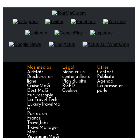
Nos médias
Légal
Utiles
AirMaG
Signaler un
Contact
Brochures en
contenu illicite
Publicité
ligne
Plan du site
Agenda
CruiseMaG
RGPD
La presse en
DestiMaG
Cookies
parle
Futuroscopie
La Travel Tech
LuxuryTravelMa
G
Partez en
France
TravelJobs
TravelManager
MaG
VoyageursMaG