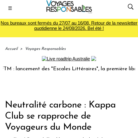
☰
Nos bureaux sont fermés du 27/07 au 16/08. Retour de la newsletter
quotidienne le 24/08/2026. Bel été !
Accueil
>
Voyages Responsables
: lancement des "Escales Littéraires", la première librairie
Neutralité carbone : Kappa
Club se rapproche de
Voyageurs du Monde