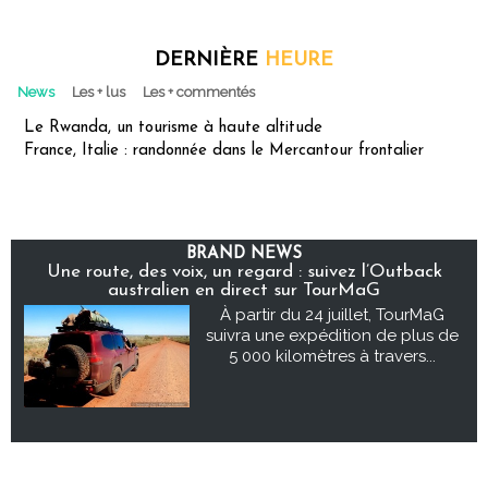
DERNIÈRE
HEURE
News
Les + lus
Les + commentés
Le Rwanda, un tourisme à haute altitude
France, Italie : randonnée dans le Mercantour frontalier
BRAND NEWS
Une route, des voix, un regard : suivez l’Outback
australien en direct sur TourMaG
À partir du 24 juillet, TourMaG
suivra une expédition de plus de
5 000 kilomètres à travers...