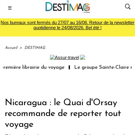
☰
Nos bureaux sont fermés du 27/07 au 16/08. Retour de la newsletter
quotidienne le 24/08/2026. Bel été !
Accueil
>
DESTIMAG
emière librairie du voyage
Le groupe Sainte-Claire rach
Nicaragua : le Quai d'Orsay
recommande de reporter tout
voyage