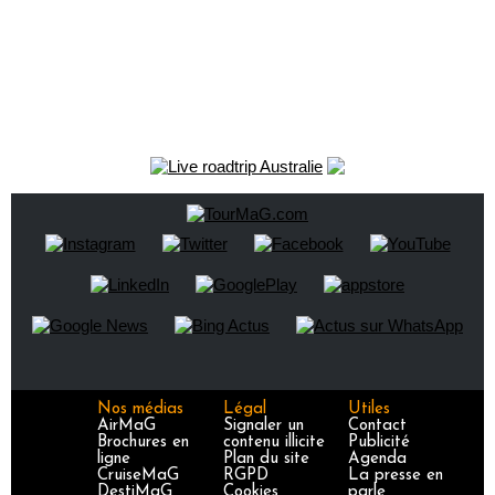
Nos médias
Légal
Utiles
AirMaG
Signaler un
Contact
Brochures en
contenu illicite
Publicité
ligne
Plan du site
Agenda
CruiseMaG
RGPD
La presse en
DestiMaG
Cookies
parle