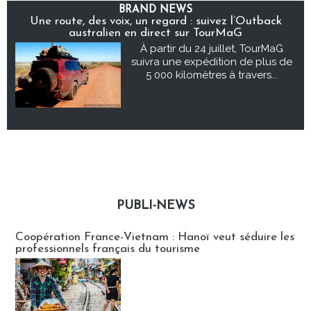
BRAND NEWS
Une route, des voix, un regard : suivez l’Outback
australien en direct sur TourMaG
À partir du 24 juillet, TourMaG
suivra une expédition de plus de
5 000 kilomètres à travers...
PUBLI-NEWS
Publi-news
Coopération France-Vietnam : Hanoï veut séduire les
professionnels français du tourisme