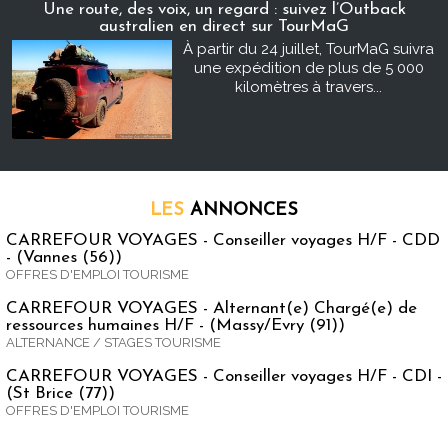
Une route, des voix, un regard : suivez l’Outback
australien en direct sur TourMaG
À partir du 24 juillet, TourMaG suivra
une expédition de plus de 5 000
kilomètres à travers...
LES
ANNONCES
CARREFOUR VOYAGES - Conseiller voyages H/F - CDD
- (Vannes (56))
OFFRES D'EMPLOI TOURISME
CARREFOUR VOYAGES - Alternant(e) Chargé(e) de
ressources humaines H/F - (Massy/Evry (91))
ALTERNANCE / STAGES TOURISME
CARREFOUR VOYAGES - Conseiller voyages H/F - CDI -
(St Brice (77))
OFFRES D'EMPLOI TOURISME