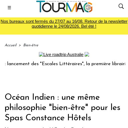
☰
Nos bureaux sont fermés du 27/07 au 16/08. Retour de la newsletter
quotidienne le 24/08/2026. Bel été !
Accueil
>
Bien-être
ncement des "Escales Littéraires", la première librairie du 
Océan Indien : une même
philosophie "bien-être" pour les
Spas Constance Hôtels