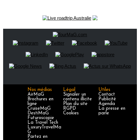
Nos médias
Légal
Utiles
AirMaG
Signaler un
Contact
Brochures en
contenu illicite
Publicité
ligne
Plan du site
Agenda
CruiseMaG
RGPD
La presse en
DestiMaG
Cookies
parle
Futuroscopie
La Travel Tech
LuxuryTravelMa
G
Partez en