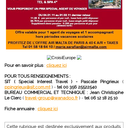
Pour en savoir plus
:
cliquez ici
POUR TOUS RENSEIGNEMENTS :
SIT ( Special Interest Travel ) - Pascale Pingrieux
(
ppingrieux@sit.com.mt
) -
tel 00 356 25522540
BUREAU COMMERCIAL ET TECNHIQUE : Jean Christophe
Le Clerc
(
travel-group@wanadoo.fr
) -
tel 06 12 18 25 10
Fiche annuaire
:
cliquez ici
Cette rubrique est destinée exclusivement aux produits,