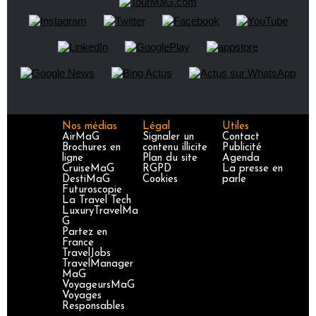
Nos médias
Légal
Utiles
AirMaG
Signaler un
Contact
Brochures en
contenu illicite
Publicité
ligne
Plan du site
Agenda
CruiseMaG
RGPD
La presse en
DestiMaG
Cookies
parle
Futuroscopie
La Travel Tech
LuxuryTravelMa
G
Partez en
France
TravelJobs
TravelManager
MaG
VoyageursMaG
Voyages
Responsables