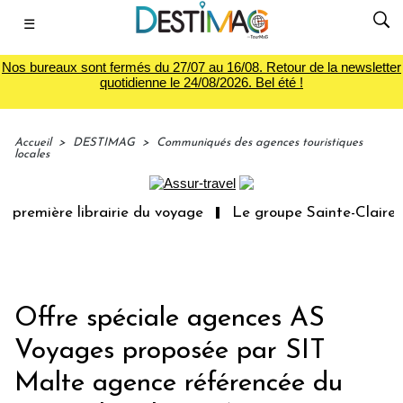
☰
Nos bureaux sont fermés du 27/07 au 16/08. Retour de la newsletter
quotidienne le 24/08/2026. Bel été !
Accueil
>
DESTIMAG
>
Communiqués des agences touristiques
locales
 première librairie du voyage
Le groupe Sainte-Claire r
Offre spéciale agences AS
Voyages proposée par SIT
Malte agence référencée du