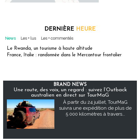
DERNIÈRE
HEURE
News
Les + lus
Les + commentés
Le Rwanda, un tourisme à haute altitude
France, Italie : randonnée dans le Mercantour frontalier
BRAND NEWS
Une route, des voix, un regard : suivez l’Outback
australien en direct sur TourMaG
À partir du 24 juillet, TourMaG
suivra une expédition de plus de
5 000 kilomètres à travers...