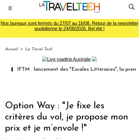
☰
Nos bureaux sont fermés du 27/07 au 16/08. Retour de la newsletter
quotidienne le 24/08/2026. Bel été !
Accueil
>
La Travel Tech
IFTM : lancement des "Escales Littéraires", la première li
Option Way : "Je fixe les
critères du vol, je propose mon
prix et je m’envole !"