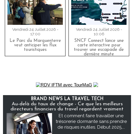
Vendredi 24 Juillet 2026 -
Vendredi 24 Juillet 2026 -
17:00
10:06
Le Parc du Marquenterre
SNCF Connect lance une
veut anticiper les flux
carte interactive pour
touristiques
trouver une escapade de
dernière minute
BRAND NEWS LA TRAVEL TECH
Au-delà du taux de change - Ce que les meilleurs
directeurs financiers du travel regardent vraiment
Et comment faire travailler une
trésorerie dormante sans prendre
de risques inutiles. Début 2025,...