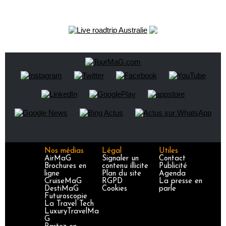
Nos médias
Légal
Utiles
AirMaG
Signaler un
Contact
Brochures en
contenu illicite
Publicité
ligne
Plan du site
Agenda
CruiseMaG
RGPD
La presse en
DestiMaG
Cookies
parle
Futuroscopie
La Travel Tech
LuxuryTravelMa
G