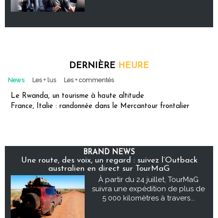
DERNIÈRE
HEURE
News
Les + lus
Les + commentés
Le Rwanda, un tourisme à haute altitude
France, Italie : randonnée dans le Mercantour frontalier
BRAND NEWS
Une route, des voix, un regard : suivez l’Outback
australien en direct sur TourMaG
À partir du 24 juillet, TourMaG
suivra une expédition de plus de
5 000 kilomètres à travers...