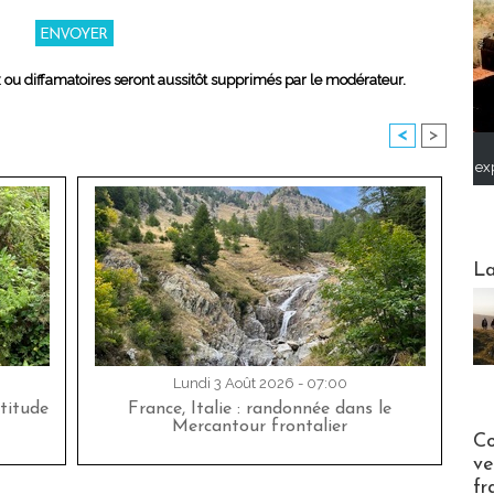
x ou diffamatoires seront aussitôt supprimés par le modérateur.
<
>
ex
Webinai
La
Lundi 3 Août 2026 - 07:00
titude
France, Italie : randonnée dans le
Mercantour frontalier
Publi-n
Co
ve
fr