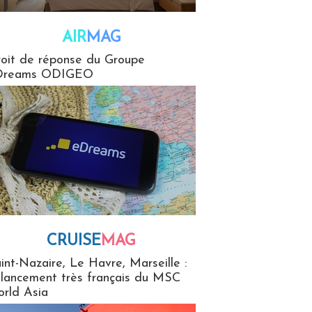
AIR
MAG
G
oit de réponse du Groupe
Dreams ODIGEO
CRUISE
MAG
MaG
int-Nazaire, Le Havre, Marseille :
 lancement très français du MSC
rld Asia