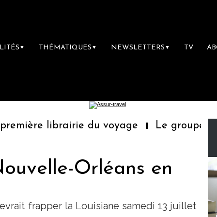
LITÉS
THÉMATIQUES
NEWSLETTERS
TV
A
▼
▼
▼
emière librairie du voyage
Le groupe Saint
Nouvelle-Orléans en
vrait frapper la Louisiane samedi 13 juillet