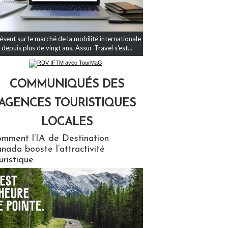
ésent sur le marché de la mobilité internationale
depuis plus de vingt ans, Assur-Travel s'est...
COMMUNIQUÉS DES
AGENCES TOURISTIQUES
LOCALES
qués des agences touristiques locales
mment l’IA de Destination
nada booste l’attractivité
uristique