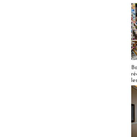
Bo
ré
le