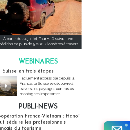
À partir du 24 juillet, TourMaG suivra une
pédition de plus de 5 000 kilomètres à travers...
WEBINAIRES
res
 Suisse en trois étapes
Facilement accessible depuis la
France, la Suisse se découvre à
travers ses paysages contrastés,
montagnes imposantes,...
PUBLI-NEWS
ews
opération France-Vietnam : Hanoï
ut séduire les professionnels
ançais du tourisme