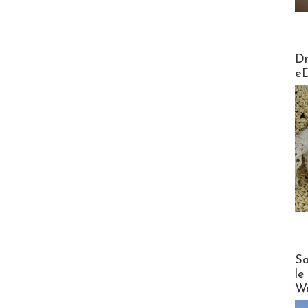
AirMa
Dr
e
Cruise
Sa
le
Wo