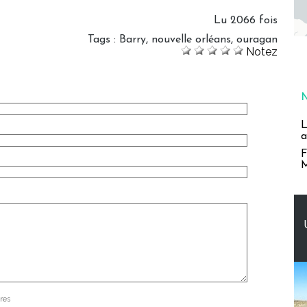
Lu 2066 fois
Tags
:
Barry
,
nouvelle orléans
,
ouragan
Notez
L
a
F
M
res