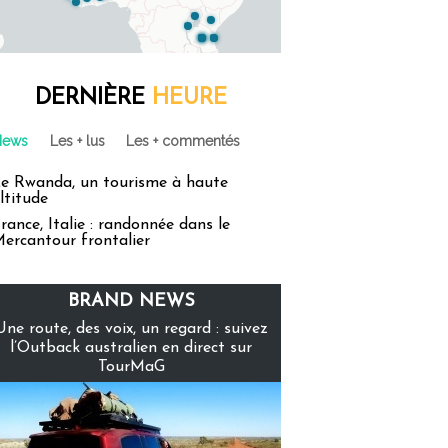
DERNIÈRE
HEURE
News
Les + lus
Les + commentés
e Rwanda, un tourisme à haute
ltitude
rance, Italie : randonnée dans le
ercantour frontalier
BRAND NEWS
Une route, des voix, un regard : suivez
l’Outback australien en direct sur
TourMaG