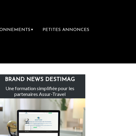
BONNEMENTS
PETITES ANNONCES
▼
e-Claire rachète Eden Tour
L’accès aux va
BRAND NEWS DESTIMAG
Une formation simplifiée pour les
partenaires Assur-Travel