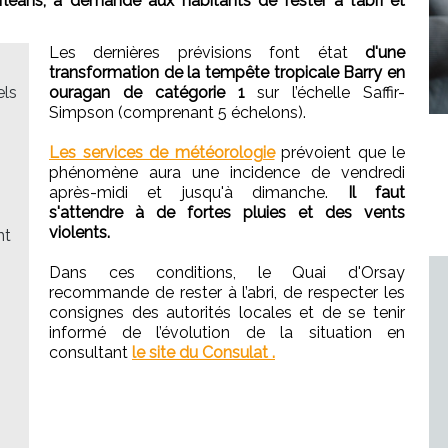
rléans, a demandé aux habitants de rester à l’abri et
Les dernières prévisions font état
d'une
transformation de la tempête tropicale Barry en
els
ouragan de catégorie 1
sur l’échelle Saffir-
Simpson (comprenant 5 échelons).
Les services de météorologie
prévoient que le
phénomène aura une incidence de vendredi
après-midi et jusqu'à dimanche.
Il faut
s'attendre à de fortes pluies et des vents
violents.
nt
Dans ces conditions, le Quai d'Orsay
recommande de rester à l’abri, de respecter les
consignes des autorités locales et de se tenir
informé de l’évolution de la situation en
consultant
le site du Consulat .