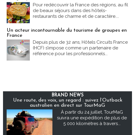
Pour redécouvrir la France des régions, au fil
de beaux séjours dans des hôtels-
restaurants de charme et de caractère....
Un acteur incontournable du tourisme de groupes en
France
Depuis plus de 32 ans, Hôtels Circuits France
(HCF) s’impose comme un partenaire de
référence pour les professionnels...
BRAND NEWS
Une route, des voix, un regard : suivez l’Outback
australien en direct sur TourMaG
À partir du 24 juillet, TourMaG
suivra une expédition de plus de
5 000 kilomètres à travers...