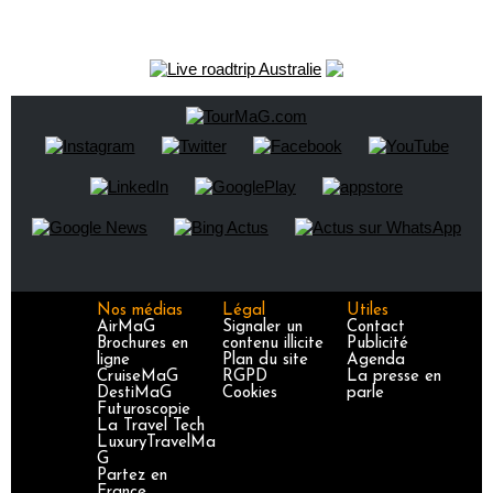
Nos médias
Légal
Utiles
AirMaG
Signaler un
Contact
Brochures en
contenu illicite
Publicité
ligne
Plan du site
Agenda
CruiseMaG
RGPD
La presse en
DestiMaG
Cookies
parle
Futuroscopie
La Travel Tech
LuxuryTravelMa
G
Partez en
France