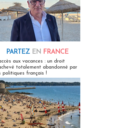
PARTEZ
EN
FRANCE
 en France
accès aux vacances : un droit
achevé totalement abandonné par
s politiques français !