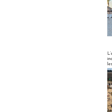
Partez
L’
in
le