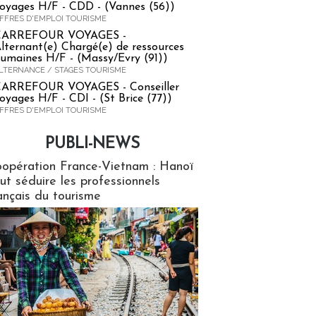
oyages H/F - CDD - (Vannes (56))
FFRES D'EMPLOI TOURISME
CARREFOUR VOYAGES -
lternant(e) Chargé(e) de ressources
umaines H/F - (Massy/Evry (91))
LTERNANCE / STAGES TOURISME
ARREFOUR VOYAGES - Conseiller
oyages H/F - CDI - (St Brice (77))
FFRES D'EMPLOI TOURISME
PUBLI-NEWS
ews
opération France-Vietnam : Hanoï
ut séduire les professionnels
ançais du tourisme