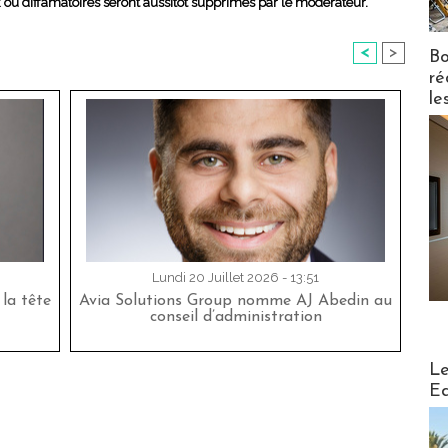
x ou diffamatoires seront aussitôt supprimés par le modérateur.
<
>
Bo
ré
le
Lundi 20 Juillet 2026 - 13:51
la tête
Avia Solutions Group nomme AJ Abedin au
conseil d’administration
Distribu
Le
Ed