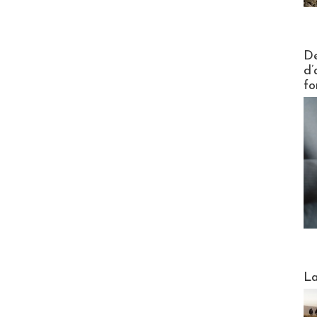
Actus V
De
d’
fo
Webinai
La