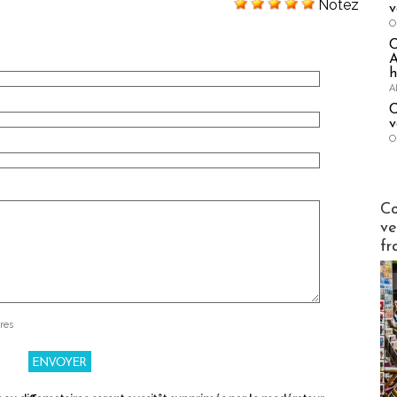
Notez
v
O
A
h
A
C
v
O
Publi-n
Co
ve
fr
res