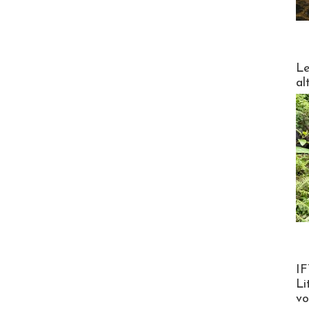
DESTI
Le
al
Product
IF
Li
v