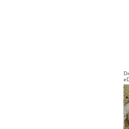
AirMa
Dr
e