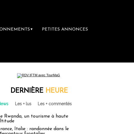
BONNEMENTS
PETITES ANNONCES
▼
librairie du voyage
Le groupe Sainte-Clai
DERNIÈRE
HEURE
News
Les + lus
Les + commentés
e Rwanda, un tourisme à haute
ltitude
rance, Italie : randonnée dans le
ercantour frontalier