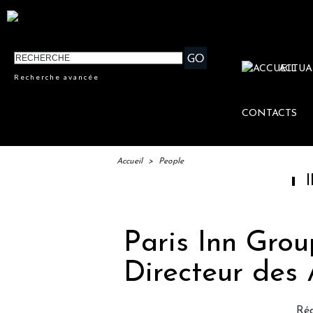
ACTUA
Recherche avancée
CONTACTS
Accueil
>
People
IFTM : lanc
Paris Inn Gro
Directeur des 
Ré