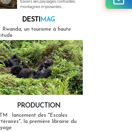
travers ses paysages contrastés,
montagnes imposantes,...
DESTI
MAG
MAG
 Rwanda, un tourisme à haute
titude
PRODUCTION
ion
TM : lancement des "Escales
ttéraires", la première librairie du
oyage