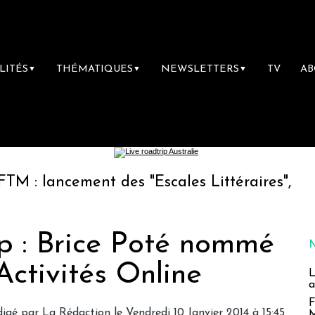
LITÉS
THÉMATIQUES
NEWSLETTERS
TV
A
▼
▼
▼
ement des "Escales Littéraires", la première 
up : Brice Poté nommé
Activités Online
L
a
F
digé par
La Rédaction
le Vendredi 10 Janvier 2014 à 15:45
M