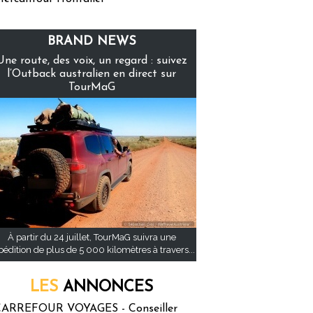
BRAND NEWS
Une route, des voix, un regard : suivez
l’Outback australien en direct sur
TourMaG
À partir du 24 juillet, TourMaG suivra une
pédition de plus de 5 000 kilomètres à travers...
LES
ANNONCES
ARREFOUR VOYAGES - Conseiller