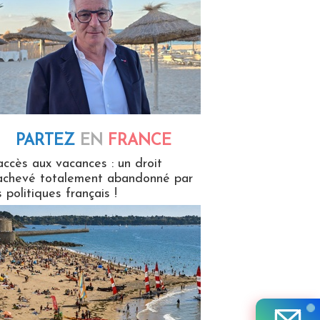
PARTEZ
EN
FRANCE
 en France
accès aux vacances : un droit
achevé totalement abandonné par
s politiques français !