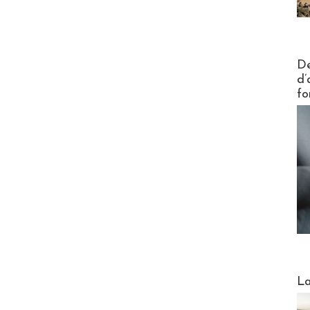
Actus V
De
d’
fo
Webinai
La