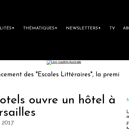
LITÉS
THÉMATIQUES
NEWSLETTERS
TV
A
▼
▼
▼
es "Escales Littéraires", la première librair
otels ouvre un hôtel à
sailles
L
a
n 2017
F
M