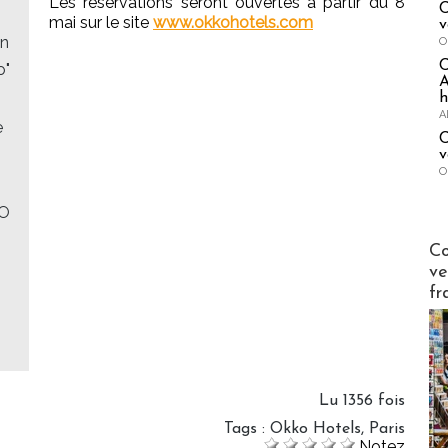
Les réservations seront ouvertes à partir du 8
C
mai sur le site
www.okkohotels.com
v
on
O
o"
A
h
A
e
C
v
O
JO
Publi-n
Co
ve
fr
Lu 1356 fois
Tags
:
Okko Hotels
,
Paris
Notez