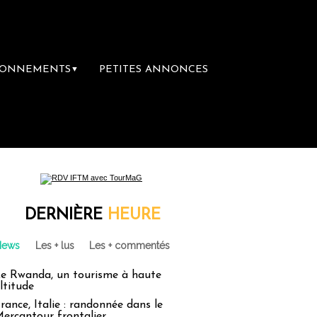
BONNEMENTS
PETITES ANNONCES
▼
ie du voyage
Le groupe Sainte-Claire rach
DERNIÈRE
HEURE
News
Les + lus
Les + commentés
e Rwanda, un tourisme à haute
ltitude
rance, Italie : randonnée dans le
ercantour frontalier