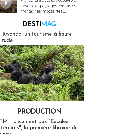
France, la Suisse se découvre à
travers ses paysages contrastés,
montagnes imposantes,...
DESTI
MAG
MAG
 Rwanda, un tourisme à haute
titude
PRODUCTION
ion
TM : lancement des "Escales
ttéraires", la première librairie du