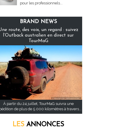
pour les professionnels...
BRAND NEWS
Une route, des voix, un regard : suivez
l’Outback australien en direct sur
TourMaG
À partir du 24 juillet, TourMaG suivra une
pédition de plus de 5 000 kilomètres à travers...
LES
ANNONCES