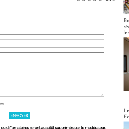
Bo
ré
le
res
Distribu
Le
Ed
x ou diffamatoires seront aussitôt supprimés par le modérateur.