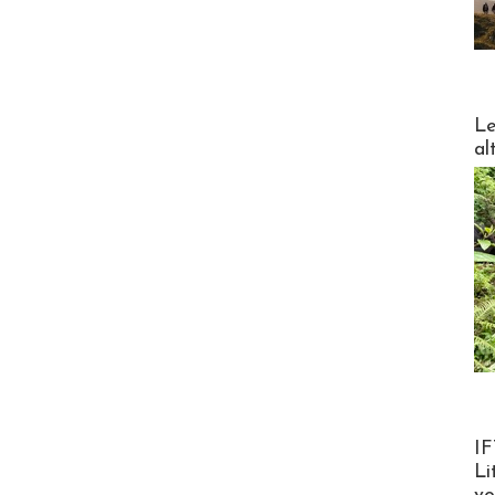
DESTI
Le
al
Product
IF
Li