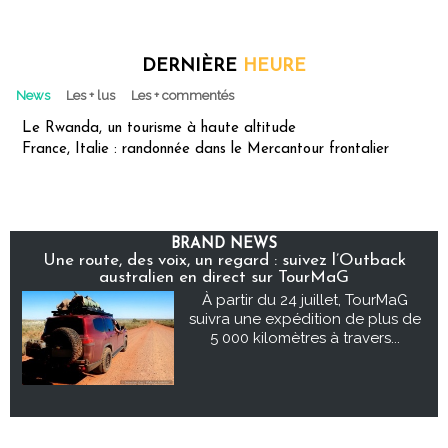
DERNIÈRE
HEURE
News
Les + lus
Les + commentés
Le Rwanda, un tourisme à haute altitude
France, Italie : randonnée dans le Mercantour frontalier
BRAND NEWS
Une route, des voix, un regard : suivez l’Outback
australien en direct sur TourMaG
À partir du 24 juillet, TourMaG
suivra une expédition de plus de
5 000 kilomètres à travers...