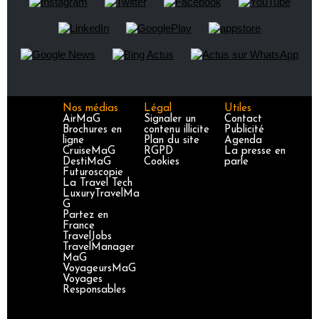
Nos médias
Légal
Utiles
AirMaG
Signaler un
Contact
Brochures en
contenu illicite
Publicité
ligne
Plan du site
Agenda
CruiseMaG
RGPD
La presse en
DestiMaG
Cookies
parle
Futuroscopie
La Travel Tech
LuxuryTravelMa
G
Partez en
France
TravelJobs
TravelManager
MaG
VoyageursMaG
Voyages
Responsables