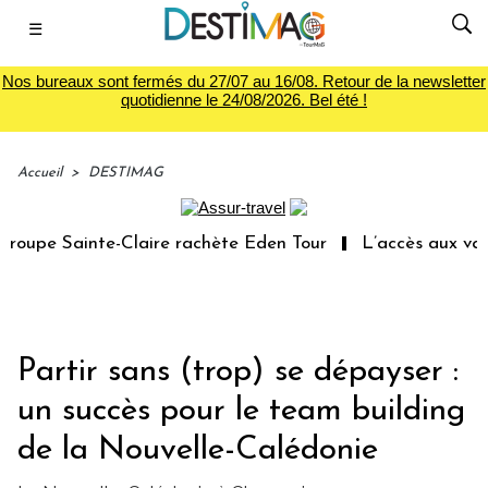
☰
Nos bureaux sont fermés du 27/07 au 16/08. Retour de la newsletter
quotidienne le 24/08/2026. Bel été !
Accueil
>
DESTIMAG
oupe Sainte-Claire rachète Eden Tour
L’accès aux vacan
Partir sans (trop) se dépayser :
un succès pour le team building
de la Nouvelle-Calédonie