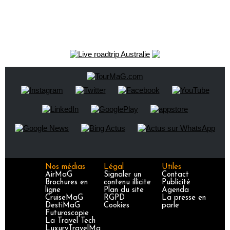
Nos médias
Légal
Utiles
AirMaG
Signaler un
Contact
Brochures en
contenu illicite
Publicité
ligne
Plan du site
Agenda
CruiseMaG
RGPD
La presse en
DestiMaG
Cookies
parle
Futuroscopie
La Travel Tech
LuxuryTravelMa