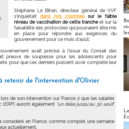
Stéphane Le Bihan, directeur général de VVF
s'inquiétait
dans nos colonnes
sur le faible
s
Bo
niveau de vaccination de cette tranche
et sur la
ré
faisabilité des protocoles qui pourraient être mis
le
en place pour répondre aux exigences du
gouvernement pour ce mois d'août.
gouvernement avait précisé à l'issue du Conseil des
ait preuve de souplesse pour les adolescents pour
l'été, pour que ces derniers puissent avoir complété leur
retenir de l'intervention d'Olivier
ors de son intervention sur France 2 que les salariés
ic (ERP) auront également
"un délai jusqu'au 30 août
"
Distribu
Le
Ed
ra considéré, en France, comme complet, une semaine
eux actuellement.