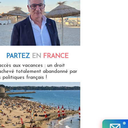
PARTEZ
EN
FRANCE
 en France
accès aux vacances : un droit
achevé totalement abandonné par
s politiques français !