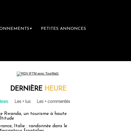
BONNEMENTS
PETITES ANNONCES
▼
emière librairie du voyage
Le groupe Saint
DERNIÈRE
HEURE
News
Les + lus
Les + commentés
e Rwanda, un tourisme à haute
ltitude
rance, Italie : randonnée dans le
ercantour frontalier