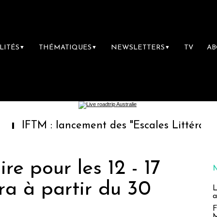
LITÉS
THÉMATIQUES
NEWSLETTERS
TV
A
▼
▼
▼
 : lancement des "Escales Littéraires", la pr
re pour les 12 - 17
ra à partir du 30
L
a
F
M