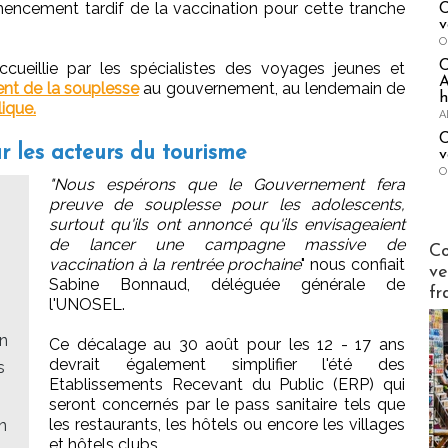
mmencement tardif de la vaccination pour cette tranche
C
v
O
cueillie par les spécialistes des voyages jeunes et
A
nt de la souplesse
au gouvernement, au lendemain de
h
lique.
A
C
 les acteurs du tourisme
v
O
"Nous espérons que le Gouvernement fera
preuve de souplesse pour les adolescents,
surtout qu'ils ont annoncé qu'ils envisageaient
de lancer une campagne massive de
Publi-n
Co
vaccination à la rentrée prochaine
" nous confiait
ve
Sabine Bonnaud, déléguée générale de
fr
l'UNOSEL.
en
Ce décalage au 30 août pour les 12 - 17 ans
devrait également simplifier l'été des
s
Etablissements Recevant du Public (ERP) qui
seront concernés par le pass sanitaire tels que
les restaurants, les hôtels ou encore les villages
n
et hôtels clubs.