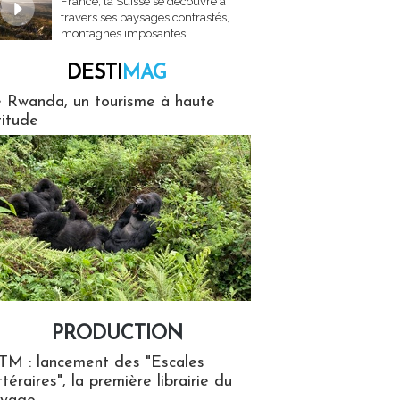
France, la Suisse se découvre à
travers ses paysages contrastés,
montagnes imposantes,...
DESTI
MAG
MAG
 Rwanda, un tourisme à haute
titude
PRODUCTION
ion
TM : lancement des "Escales
ttéraires", la première librairie du