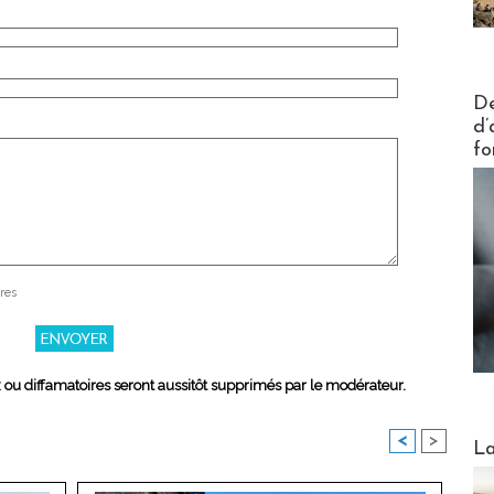
Actus V
De
d’
fo
res
x ou diffamatoires seront aussitôt supprimés par le modérateur.
Webinai
<
>
La