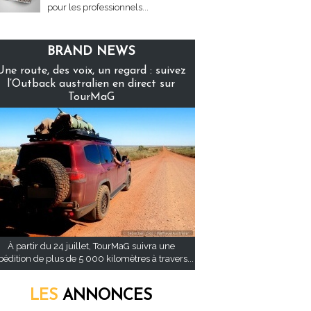
pour les professionnels...
BRAND NEWS
Une route, des voix, un regard : suivez
l’Outback australien en direct sur
TourMaG
À partir du 24 juillet, TourMaG suivra une
pédition de plus de 5 000 kilomètres à travers...
LES
ANNONCES