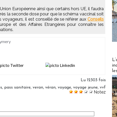
'Union Européenne ainsi que certains hors UE, il faudra
rès la seconde dose pour que le schéma vaccinal soit
voyageurs, il est conseillé de se référer aux
Conseils
urope et des Affaires Etrangères pour connaître les
ations.
Eymery
Partez
L’
in
le
Lu 12303 fois
es
,
pass sanitaire
,
veran
,
véran
,
voyage
,
voyage jeune
,
vvf
Notez