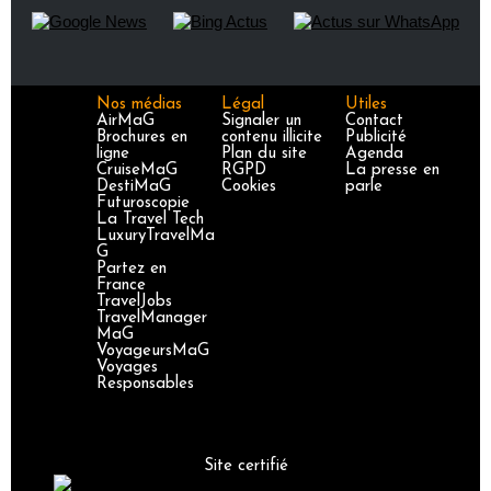
Nos médias
Légal
Utiles
AirMaG
Signaler un
Contact
Brochures en
contenu illicite
Publicité
ligne
Plan du site
Agenda
CruiseMaG
RGPD
La presse en
DestiMaG
Cookies
parle
Futuroscopie
La Travel Tech
LuxuryTravelMa
G
Partez en
France
TravelJobs
TravelManager
MaG
VoyageursMaG
Voyages
Responsables
Site certifié