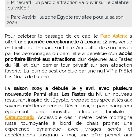
Minecraft : un parc d'attraction va ouvrir sur le célèbre
jeu vidéo !
Parc Astérix : la zone Égypte revisitée pour la saison
2026
Pour célébrer le passage de ce cap, le
Parc Astérix
a
offert une
journée exceptionnelle à Lexane, 12 ans
, venue
en famille de Thouaré-sur-Loire. Accueillie dès son arrivée
par les personnages du parc, elle a bénéficié d’un
accès
prioritaire illimité aux attractions
, d’un déjeuner aux Fastes
du Nil, et d’un dernier tour privatif sur son attraction
favorite. La journée s’est conclue par une nuit VIP à l’hôtel
Les Quais de Lutèce.
La
saison 2025 a débuté le 5 avril avec plusieurs
nouveautés
. Parmi elles,
Les Fastes du Nil
, un nouveau
restaurant inspiré de l’Égypte, propose des spécialités aux
saveurs méditerranéennes. Dès mi-mai, le parc inaugurera
également une nouvelle attraction familiale :
Cétautomatix
. Accessible dès 1 mètre, cette montagne
russe tournoyante à bord de chars promet une
expérience dynamique avec virages serrés et
accélérations. Jusqu’au 7 mai, une offre permet aux