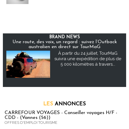
BRAND NEWS
Une route, des voix, un regard : suivez l’Outback
australien en direct sur TourMaG
À partir du 24 juillet, TourMaG
suivra une expédition de plus de
5 000 kilomètres à travers...
LES
ANNONCES
CARREFOUR VOYAGES - Conseiller voyages H/F -
CDD - (Vannes (56))
OFFRES D'EMPLOI TOURISME