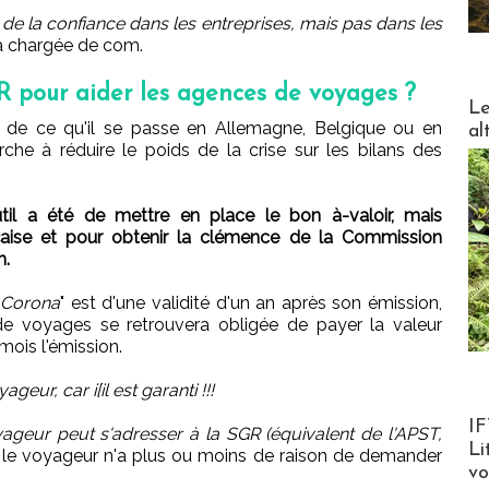
a de la confiance dans les entreprises, mais pas dans les
la chargée de com.
VR pour aider les agences de voyages ?
DESTI
Le
ge de ce qu'il se passe en Allemagne, Belgique ou en
al
rche à réduire le poids de la crise sur les bilans des
outil a été de mettre en place le bon à-valoir, mais
çaise et pour obtenir la clémence de la Commission
n.
 Corona
" est d'une validité d'un an après son émission,
de voyages se retrouvera obligée de payer la valeur
mois l'émission.
eur, car i[il est garanti !!!
Product
IF
le voyageur peut s'adresser à la SGR (équivalent de l'APST,
Li
, le voyageur n'a plus ou moins de raison de demander
v