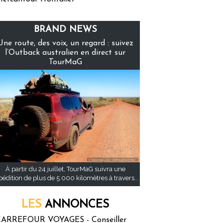
BRAND NEWS
Une route, des voix, un regard : suivez
l’Outback australien en direct sur
TourMaG
À partir du 24 juillet, TourMaG suivra une
pédition de plus de 5 000 kilomètres à travers...
LES
ANNONCES
ARREFOUR VOYAGES - Conseiller