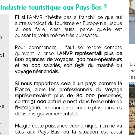
'industrie touristique aux Pays-Bas ?
Et si l'ANVR n'hésite pas à franchir ce que nul
autre syndicat du tourisme en Europe n'a jusque
là osé faire, c'est aussi parce qu'elle est
puissante, voire même très puissante.
n
Pour commencer, il faut se rendre compte
qu'avant la crise,
l'ANVR représentait plus de
 of
800 agences de voyages, 300 tour-opérateurs
Partez
L’
et 20 000 salariés, soit 85% du marché du
in
voyage néerlandais.
le
Si nous rapportons cela à un pays comme la
France, alors les professionnels du voyage
représenteraient plus de 80 000 personnes,
contre 31 000 actuellement dans l'ensemble de
 à
l'Hexagone.
De quoi peser encore plus dans les
décisions gouvernementales.
en
Malgré cette puissance économique, rien ne va
s
plus aux Pays-Bas, où la situation est aussi