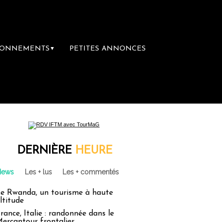
BONNEMENTS
PETITES ANNONCES
▼
DERNIÈRE
HEURE
News
Les + lus
Les + commentés
e Rwanda, un tourisme à haute
ltitude
rance, Italie : randonnée dans le
ercantour frontalier