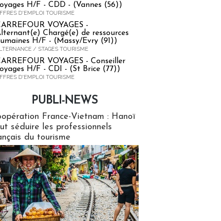
oyages H/F - CDD - (Vannes (56))
FFRES D'EMPLOI TOURISME
CARREFOUR VOYAGES -
lternant(e) Chargé(e) de ressources
umaines H/F - (Massy/Evry (91))
LTERNANCE / STAGES TOURISME
ARREFOUR VOYAGES - Conseiller
oyages H/F - CDI - (St Brice (77))
FFRES D'EMPLOI TOURISME
PUBLI-NEWS
ews
opération France-Vietnam : Hanoï
ut séduire les professionnels
ançais du tourisme