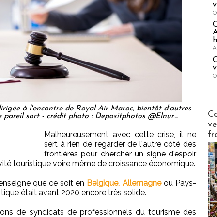
v
O
A
h
A
C
v
O
rigée à l'encontre de Royal Air Maroc, bientôt d'autres
Publi-n
Co
 pareil sort - crédit photo : Depositphotos @Elnur_
ve
Malheureusement avec cette crise, il ne
fr
sert à rien de regarder de l'autre côté des
frontières pour chercher un signe d'espoir
tivité touristique voire même de croissance économique.
enseigne que ce soit en
Belgique,
Allemagne
ou Pays-
stique était avant 2020 encore très solide.
ons de syndicats de professionnels du tourisme des