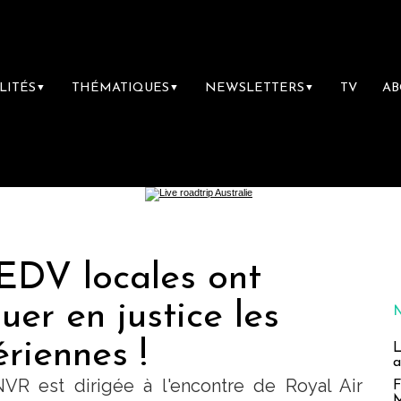
LITÉS
THÉMATIQUES
NEWSLETTERS
TV
A
▼
▼
▼
 EDV locales ont
uer en justice les
riennes !
L
a
NVR est dirigée à l'encontre de Royal Air
F
M