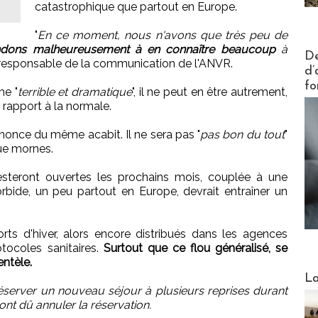
catastrophique que partout en Europe.
"
En ce moment, nous n'avons que très peu de
ndons malheureusement à en connaître beaucoup
à
Actus V
De
 responsable de la communication de l'ANVR.
d’
fo
me "
terrible et dramatique
", il ne peut en être autrement,
r rapport à la normale.
once du même acabit. Il ne sera pas "
pas bon du tout
"
ue mornes.
 resteront ouvertes les prochains mois, couplée à une
bide, un peu partout en Europe, devrait entraîner un
rts d'hiver, alors encore distribués dans les agences
tocoles sanitaires.
Surtout que ce flou généralisé, se
entèle.
Webinai
La
e réserver un nouveau séjour à plusieurs reprises durant
ont dû annuler la réservation.