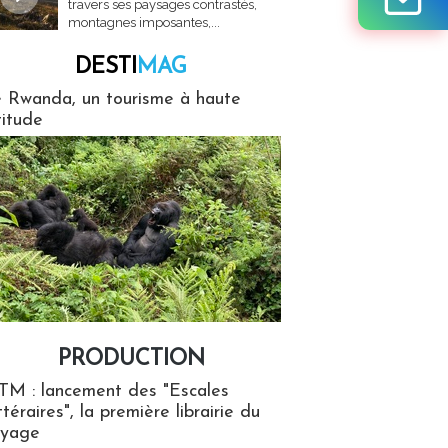
travers ses paysages contrastés,
montagnes imposantes,...
DESTI
MAG
MAG
 Rwanda, un tourisme à haute
titude
PRODUCTION
ion
TM : lancement des "Escales
ttéraires", la première librairie du
oyage