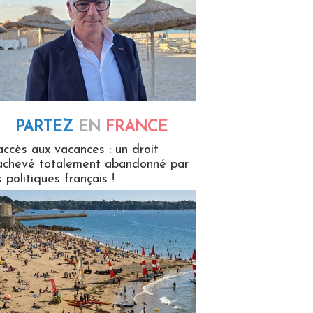
PARTEZ
EN
FRANCE
 en France
accès aux vacances : un droit
achevé totalement abandonné par
s politiques français !