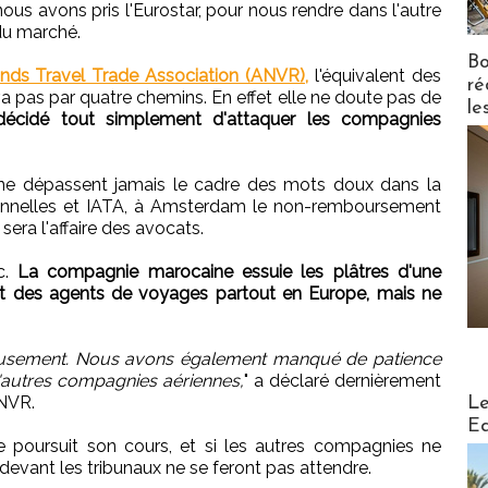
ous avons pris l'Eurostar, pour nous rendre dans l'autre
du marché.
Bo
ands Travel Trade Association (ANVR),
l'équivalent des
ré
va pas par quatre chemins. En effet elle ne doute pas de
le
décidé tout simplement d'attaquer les compagnies
 ne dépassent jamais le cadre des mots doux dans la
ionnelles et IATA, à Amsterdam le non-remboursement
sera l'affaire des avocats.
c.
La compagnie marocaine essuie les plâtres d'une
rt des agents de voyages partout en Europe, mais ne
ureusement. Nous avons également manqué de patience
 d'autres compagnies aériennes,
" a déclaré dernièrement
Distribu
ANVR.
Le
Ed
ice poursuit son cours, et si les autres compagnies ne
devant les tribunaux ne se feront pas attendre.