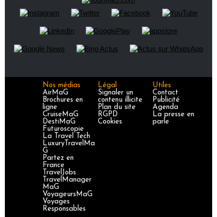
Nos médias
Légal
Utiles
AirMaG
Signaler un
Contact
Brochures en
contenu illicite
Publicité
ligne
Plan du site
Agenda
CruiseMaG
RGPD
La presse en
DestiMaG
Cookies
parle
Futuroscopie
La Travel Tech
LuxuryTravelMa
G
Partez en
France
TravelJobs
TravelManager
MaG
VoyageursMaG
Voyages
Responsables