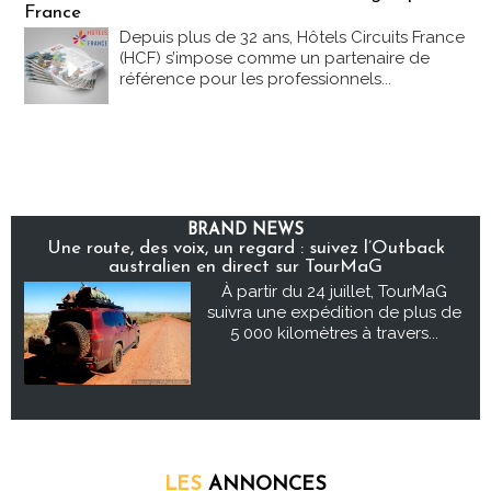
France
Depuis plus de 32 ans, Hôtels Circuits France
(HCF) s’impose comme un partenaire de
référence pour les professionnels...
BRAND NEWS
Une route, des voix, un regard : suivez l’Outback
australien en direct sur TourMaG
À partir du 24 juillet, TourMaG
suivra une expédition de plus de
5 000 kilomètres à travers...
LES
ANNONCES