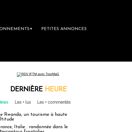
BONNEMENTS
PETITES ANNONCES
▼
e librairie du voyage
Le groupe Sainte-Cl
DERNIÈRE
HEURE
News
Les + lus
Les + commentés
e Rwanda, un tourisme à haute
ltitude
rance, Italie : randonnée dans le
ercantour frontalier