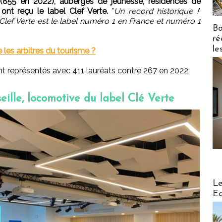
 (855 en 2022), auberges de jeunesse, résidences de
. ont reçu le label Clef Verte.
"
Un record historique !
"
"Clef Verte est le label numéro 1 en France et numéro 1
Bo
ré
le
e les arbitres du tourisme ?
t représentés avec 411 lauréats contre 267 en 2022.
eille, locomotive du label Clé Verte
Distribu
Le
Ed