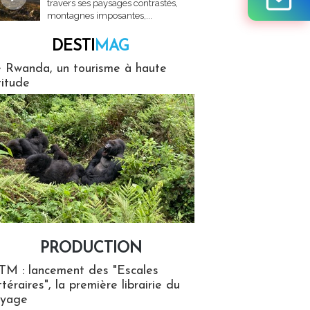
travers ses paysages contrastés,
montagnes imposantes,...
DESTI
MAG
MAG
 Rwanda, un tourisme à haute
titude
PRODUCTION
ion
TM : lancement des "Escales
ttéraires", la première librairie du
oyage