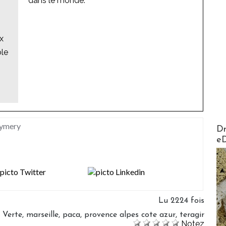
dans le monde.
x
ole
Eymery
AirMa
Dr
e
Lu 2224 fois
 Verte
,
marseille
,
paca
,
provence alpes cote azur
,
teragir
Notez