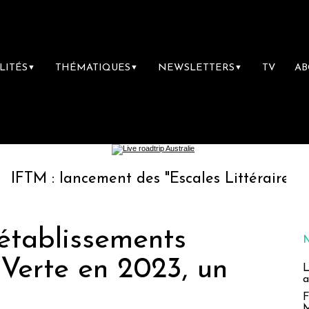
LITÉS
THÉMATIQUES
NEWSLETTERS
TV
A
▼
▼
▼
ancement des "Escales Littéraires", la premièr
établissements
f Verte en 2023, un
L
a
F
M