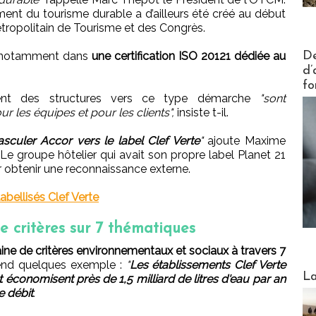
ent du tourisme durable a d’ailleurs été créé au début
étropolitain de Tourisme et des Congrès.
Actus V
ée notamment dans
une certification ISO 20121 dédiée au
De
d’
fo
ment des structures vers ce type démarche
"sont
r les équipes et pour les clients",
insiste t-il.
basculer Accor vers le label Clef Verte
"
ajoute Maxime
Le groupe hôtelier qui avait son propre label Planet 21
ur obtenir une reconnaissance externe.
labellisés Clef Verte
e critères sur 7 thématiques
ine de critères environnementaux et sociaux à travers 7
rend quelques exemple :
"
Les établissements Clef Verte
Webinai
La
t économisent près de 1,5 milliard de litres d'eau par an
e débit
.