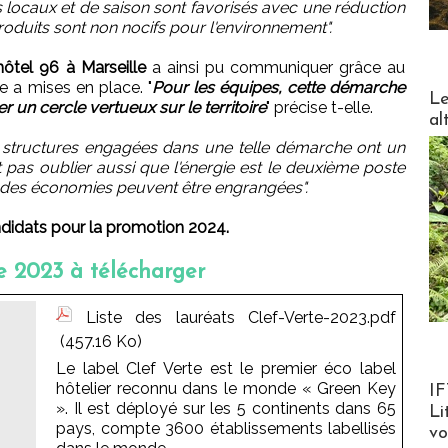
ts locaux et de saison sont favorisés avec une réduction
produits sont non nocifs pour l'environnement".
hôtel 96 à Marseille
a ainsi pu communiquer grâce au
le a mises en place. "
Pour les équipes, cette démarche
DESTI
Le
 un cercle vertueux sur le territoire
" précise t-elle.
al
 structures engagées dans une telle démarche ont un
t pas oublier aussi que l'énergie est le deuxième poste
e des économies peuvent être engrangées".
didats pour la promotion 2024.
te 2023 à télécharger
Liste des lauréats Clef-Verte-2023.pdf
(457.16 Ko)
Le label Clef Verte est le premier éco label
Product
hôtelier reconnu dans le monde « Green Key
IF
». Il est déployé sur les 5 continents dans 65
Li
pays, compte 3600 établissements labellisés
v