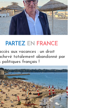
PARTEZ
EN
FRANCE
 en France
accès aux vacances : un droit
achevé totalement abandonné par
s politiques français !