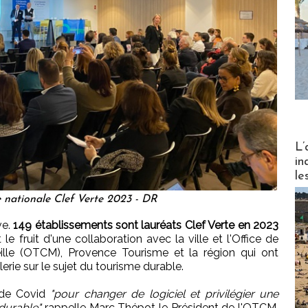
Partez
L’
in
le
 nationale Clef Verte 2023 - DR
ve.
149 établissements sont lauréats Clef Verte en 2023
t le fruit d'une collaboration avec la ville et l'Office de
lle (OTCM), Provence Tourisme et la région qui ont
lerie sur le sujet du tourisme durable.
 de Covid
"pour changer de logiciel et privilégier une
durable"
rappelle Marc Thépot le Président de l'OTCM.