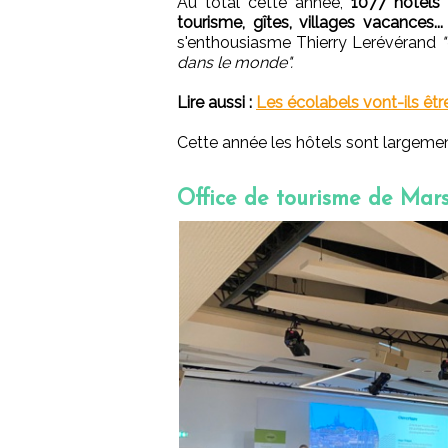
Au total cette année,
1077 hôtels
tourisme, gîtes, villages vacances..
s'enthousiasme Thierry Lerévérand
dans le monde".
Lire aussi :
Les écolabels vont-ils êtr
Cette année les hôtels sont largemen
Office de tourisme de Mars