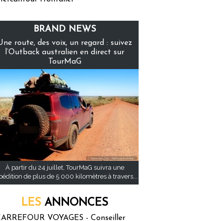
BRAND NEWS
Une route, des voix, un regard : suivez
l’Outback australien en direct sur
TourMaG
À partir du 24 juillet, TourMaG suivra une
pédition de plus de 5 000 kilomètres à travers...
LES
ANNONCES
ARREFOUR VOYAGES - Conseiller