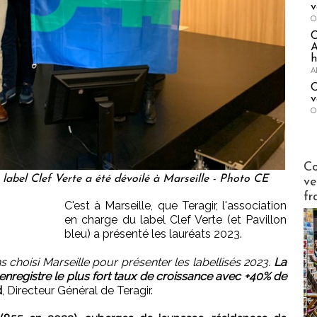
v
O
A
h
A
C
v
O
Publi-n
Co
label Clef Verte a été dévoilé à Marseille - Photo CE
ve
fr
C'est à Marseille, que Teragir, l'association
en charge du label Clef Verte (et Pavillon
bleu) a présenté les lauréats 2023.
 choisi Marseille pour présenter les labellisés 2023.
La
nregistre le plus fort taux de croissance avec +40% de
d
, Directeur Général de Teragir.