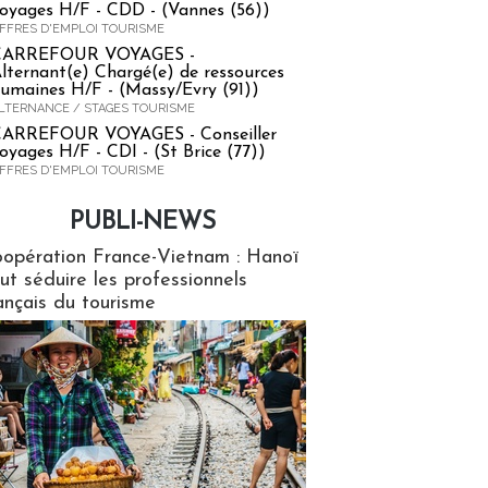
oyages H/F - CDD - (Vannes (56))
FFRES D'EMPLOI TOURISME
CARREFOUR VOYAGES -
lternant(e) Chargé(e) de ressources
umaines H/F - (Massy/Evry (91))
LTERNANCE / STAGES TOURISME
ARREFOUR VOYAGES - Conseiller
oyages H/F - CDI - (St Brice (77))
FFRES D'EMPLOI TOURISME
PUBLI-NEWS
ews
opération France-Vietnam : Hanoï
ut séduire les professionnels
ançais du tourisme