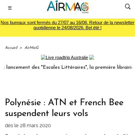
☰
Nos bureaux sont fermés du 27/07 au 16/08. Retour de la newsletter
quotidienne le 24/08/2026. Bel été !
Accueil
>
AirMaG
cement des "Escales Littéraires", la première librairie du 
Polynésie : ATN et French Bee
suspendent leurs vols
dès le 28 mars 2020