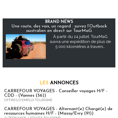
BRAND NEWS
Une route, des voix, un regard : suivez l’Outback
australien en direct sur TourMaG
À partir du 24 juillet, TourMaG
suivra une expédition de plus de
5 000 kilomètres à travers...
LES
ANNONCES
CARREFOUR VOYAGES - Conseiller voyages H/F -
CDD - (Vannes (56))
OFFRES D'EMPLOI TOURISME
CARREFOUR VOYAGES - Alternant(e) Chargé(e) de
ressources humaines H/F - (Massy/Evry (91))
ALTERNANCE / STAGES TOURISME