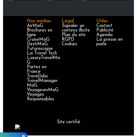
Nos médias
Légal
Utiles
AirMaG
Signaler un
Contact
Brochures en
contenu illicite
Publicité
ligne
Plan du site
Agenda
CruiseMaG
RGPD
La presse en
DestiMaG
Cookies
parle
Futuroscopie
La Travel Tech
LuxuryTravelMa
G
Partez en
France
TravelJobs
TravelManager
MaG
VoyageursMaG
Voyages
Responsables
Site certifié