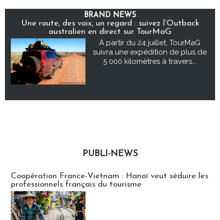
BRAND NEWS
Une route, des voix, un regard : suivez l’Outback
australien en direct sur TourMaG
À partir du 24 juillet, TourMaG
suivra une expédition de plus de
5 000 kilomètres à travers...
PUBLI-NEWS
Publi-news
Coopération France-Vietnam : Hanoï veut séduire les
professionnels français du tourisme