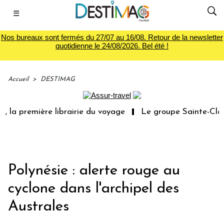
☰
Nos bureaux sont fermés du 27/07 au 16/08. Retour de la newsletter
quotidienne le 24/08/2026. Bel été !
Accueil
>
DESTIMAG
 la première librairie du voyage
Le groupe Sainte-Clair
Polynésie : alerte rouge au
cyclone dans l'archipel des
Australes