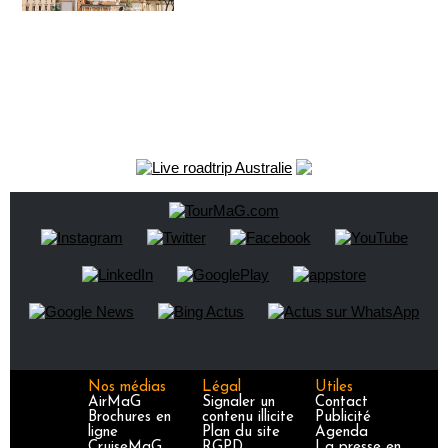
Nos médias
Légal
Utiles
AirMaG
Signaler un
Contact
Brochures en
contenu illicite
Publicité
ligne
Plan du site
Agenda
CruiseMaG
RGPD
La presse en