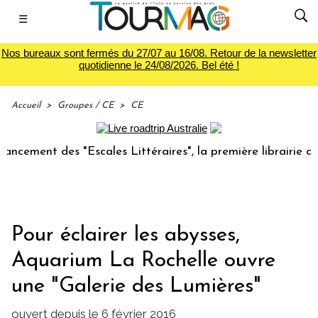
☰
Nos bureaux sont fermés du 27/07 au 16/08. Retour de la newsletter
quotidienne le 24/08/2026. Bel été !
Accueil
>
Groupes / CE
>
CE
 des "Escales Littéraires", la première librairie du voyage
Pour éclairer les abysses,
Aquarium La Rochelle ouvre
une "Galerie des Lumières"
ouvert depuis le 6 février 2016