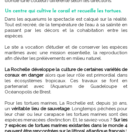
d’onde (une couleur) différente selon les directions.
Un centre qui cultive le corail et recueille les tortues.
Dans les aquariums le spectacle est calqué sur la réalité.
Tout est recréé, de la température de l’eau à sa salinité en
passant par les décors et la cohabitation entre les
espèces.
Le site a vocation d’étudier et de conserver les espèces
maritimes avec une mission essentielle, la reproduction
afin d’éviter les prélèvements en milieu naturel.
La Rochelle développe la culture de certaines variétés de
coraux en danger
alors que leur rôle est primordial dans
les écosystèmes tropicaux. Ces travaux se font en
partenariat avec l’Aquarium de Guadeloupe et
Océanopolis de Brest.
Pour les tortues marines, La Rochelle est, depuis 30 ans,
un
véritable lieu de sauvetage
. Longtemps pêchées pour
leur chair ou leur carapace les tortues marines sont des
espèces menacées d’extinction. Et, le saviez-vous ?
Sur les
7 espèces de tortues marines existantes dans le monde 4
peuvent être rencontrées sur le littoral atlantique français
!