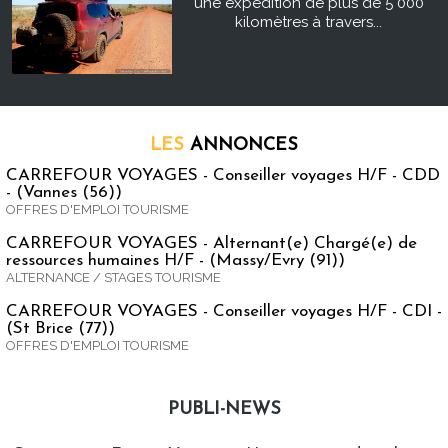
une expédition de plus de 5 000
kilomètres à travers...
LES
ANNONCES
CARREFOUR VOYAGES - Conseiller voyages H/F - CDD
- (Vannes (56))
OFFRES D'EMPLOI TOURISME
CARREFOUR VOYAGES - Alternant(e) Chargé(e) de
ressources humaines H/F - (Massy/Evry (91))
ALTERNANCE / STAGES TOURISME
CARREFOUR VOYAGES - Conseiller voyages H/F - CDI -
(St Brice (77))
OFFRES D'EMPLOI TOURISME
PUBLI-NEWS
Publi-news