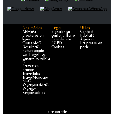
Nos médias
Légal
Utiles
AirMaG
Signaler un
Contact
Brochures en
contenu illicite
Publicité
ligne
Plan du site
Agenda
CruiseMaG
RGPD
La presse en
DestiMaG
Cookies
parle
Futuroscopie
La Travel Tech
LuxuryTravelMa
G
Partez en
France
TravelJobs
TravelManager
MaG
VoyageursMaG
Voyages
Responsables
Site certifié