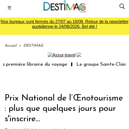
☰
Nos bureaux sont fermés du 27/07 au 16/08. Retour de la newsletter
quotidienne le 24/08/2026. Bel été !
Accueil
>
DESTIMAG
 première librairie du voyage
Le groupe Sainte-Claire r
Prix National de l’Œnotourisme
: plus que quelques jours pour
s'inscrire...