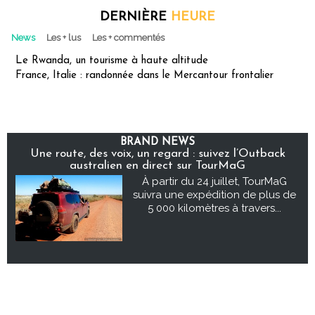
DERNIÈRE
HEURE
News
Les + lus
Les + commentés
Le Rwanda, un tourisme à haute altitude
France, Italie : randonnée dans le Mercantour frontalier
BRAND NEWS
Une route, des voix, un regard : suivez l’Outback
australien en direct sur TourMaG
À partir du 24 juillet, TourMaG
suivra une expédition de plus de
5 000 kilomètres à travers...