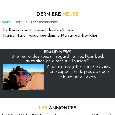
DERNIÈRE
HEURE
News
Les + lus
Les + commentés
Le Rwanda, un tourisme à haute altitude
France, Italie : randonnée dans le Mercantour frontalier
BRAND NEWS
Une route, des voix, un regard : suivez l’Outback
australien en direct sur TourMaG
À partir du 24 juillet, TourMaG suivra
une expédition de plus de 5 000
kilomètres à travers...
LES
ANNONCES