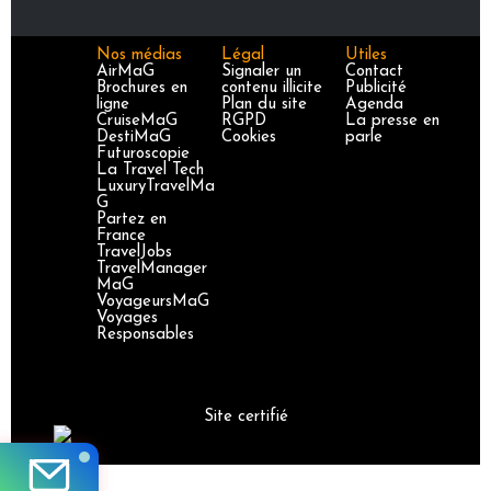
Nos médias
Légal
Utiles
AirMaG
Signaler un
Contact
Brochures en
contenu illicite
Publicité
ligne
Plan du site
Agenda
CruiseMaG
RGPD
La presse en
DestiMaG
Cookies
parle
Futuroscopie
La Travel Tech
LuxuryTravelMa
G
Partez en
France
TravelJobs
TravelManager
MaG
VoyageursMaG
Voyages
Responsables
Site certifié