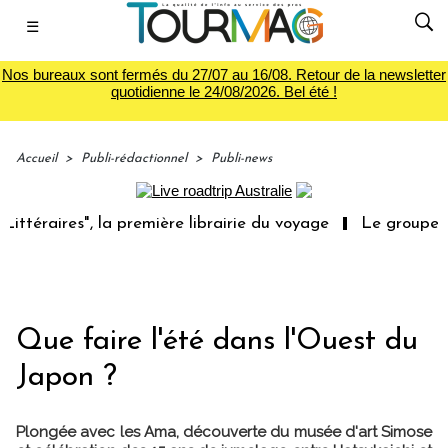
☰
Nos bureaux sont fermés du 27/07 au 16/08. Retour de la newsletter
quotidienne le 24/08/2026. Bel été !
Accueil
>
Publi-rédactionnel
>
Publi-news
res", la première librairie du voyage
Le groupe Sainte-C
Que faire l'été dans l'Ouest du
Japon ?
Plongée avec les Ama, découverte du musée d'art Simose