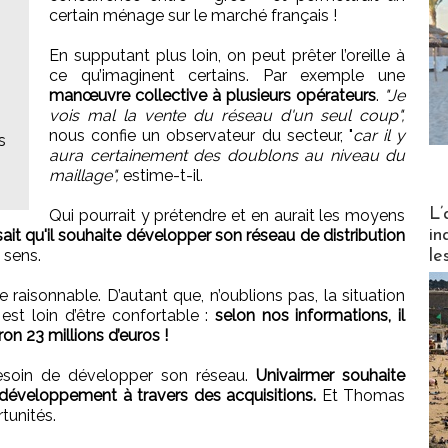
certain ménage sur le marché français !
En supputant plus loin, on peut prêter l’oreille à
ce qu’imaginent certains. Par exemple une
manœuvre collective à plusieurs opérateurs
.
"Je
vois mal la vente du réseau d'un seul coup",
nous confie un observateur du secteur, "
car il y
s
aura certainement des doublons au niveau du
maillage",
estime-t-il.
Partez
L’
Qui pourrait y prétendre et en aurait les moyens
in
sait qu'il souhaite développer son réseau de distribution
 sens.
le
te raisonnable. D’autant que, n’oublions pas, la situation
st loin d’être confortable :
selon nos informations, il
on 23 millions d’euros !
besoin de développer son réseau.
Univairmer souhaite
développement à travers des acquisitions.
Et Thomas
rtunités.