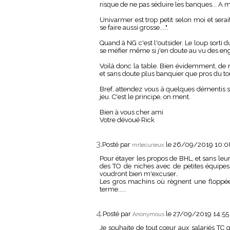
risque de ne pas séduire les banques... A m
Univarmer est trop petit selon moi et serai
se faire aussi grosse....".
Quand à NG c'est l'outsider. Le loup sorti 
se méfier même si j'en doute au vu des e
Voilà donc la table. Bien évidemment, de 
et sans doute plus banquier que pros du t
Bref, attendez vous à quelques démentis 
jeu. C'est le principe, on ment.
Bien à vous cher ami
Votre dévoué Rick
3.
Posté par
le 26/09/2019 10:
mrlecurieux
Pour étayer les propos de BHL, et sans leur 
des TO de niches avec de petites équipe
voudront bien m'excuser..
Les gros machins où règnent une floppée
terme.....
4.
Posté par
le 27/09/2019 14:5
Anonymous
Je souhaite de tout cœur aux salariés TC q