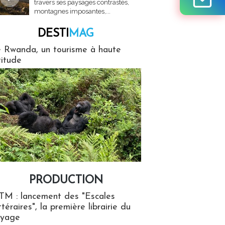
travers ses paysages contrastés,
montagnes imposantes,...
DESTI
MAG
MAG
 Rwanda, un tourisme à haute
titude
PRODUCTION
ion
TM : lancement des "Escales
ttéraires", la première librairie du
oyage