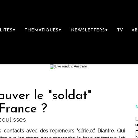
LITÉS
THÉMATIQUES
NEWSLETTERS
TV
A
▼
▼
▼
auver le "soldat"
France ?
coulisses
L
a
ontacts avec des repreneurs "sérieux". Diantre. Qui
F
M