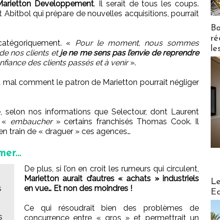
Marietton Developpement
. Il serait de tous les coups.
 Abitbol qui prépare de nouvelles acquisitions, pourrait
Bo
ré
t catégoriquement. «
Pour le moment, nous sommes
le
de nos clients et
je ne me sens pas l’envie de reprendre
nfiance des clients passés et à venir
».
 mal comment le patron de Marietton pourrait négliger
e, selon nos informations que Selectour, dont Laurent
à «
embaucher
» certains franchisés Thomas Cook. Il
 en train de « draguer » ces agences…
er...
De plus, si l’on en croit les rumeurs qui circulent,
Marietton aurait d’autres « achats » industriels
Distribu
Le
s
en vue… Et non des moindres !
Ed
Ce qui résoudrait bien des problèmes de
s
concurrence entre « gros » et permettrait un