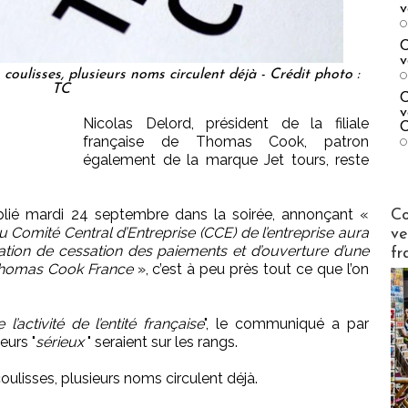
v
O
C
v
 coulisses, plusieurs noms circulent déjà - Crédit photo :
O
TC
C
v
Nicolas Delord, président de la filiale
C
française de Thomas Cook, patron
O
également de la marque Jet tours, reste
Publi-n
blié mardi 24 septembre dans la soirée, annonçant «
Co
u Comité Central d’Entreprise (CCE) de l’entreprise aura
ve
ration de cessation des paiements et d’ouverture d’une
fr
Thomas Cook France
», c’est à peu près tout ce que l’on
l’activité de l’entité française
", le communiqué a par
eurs "
sérieux
" seraient sur les rangs.
coulisses, plusieurs noms circulent déjà.