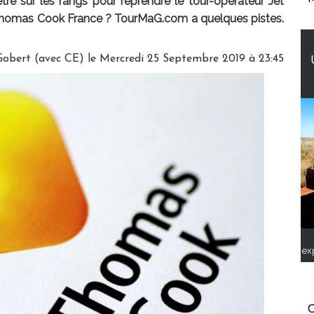
'être sur les rangs pour reprendre le tour-opérateur Jet
n Thomas Cook France ? TourMaG.com a quelques pistes.
obert (avec CE) le Mercredi 25 Septembre 2019 à 23:45
ex
C