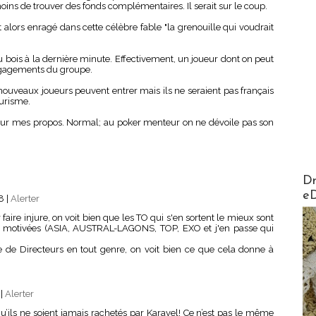
oins de trouver des fonds complémentaires. Il serait sur le coup.
t alors enragé dans cette célèbre fable "la grenouille qui voudrait
du bois à la dernière minute. Effectivement, un joueur dont on peut
ngagements du groupe.
nouveaux joueurs peuvent entrer mais ils ne seraient pas français
ourisme.
sur mes propos. Normal; au poker menteur on ne dévoile pas son
AirMa
Dr
e
08
|
Alerter
faire injure, on voit bien que les TO qui s'en sortent le mieux sont
s motivées (ASIA, AUSTRAL-LAGONS, TOP, EXO et j'en passe qui
 de Directeurs en tout genre, on voit bien ce que cela donne à
5
|
Alerter
u’ils ne soient jamais rachetés par Karavel! Ce n’est pas le même