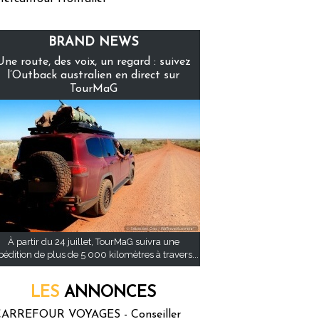
BRAND NEWS
Une route, des voix, un regard : suivez
l’Outback australien en direct sur
TourMaG
À partir du 24 juillet, TourMaG suivra une
pédition de plus de 5 000 kilomètres à travers...
LES
ANNONCES
ARREFOUR VOYAGES - Conseiller