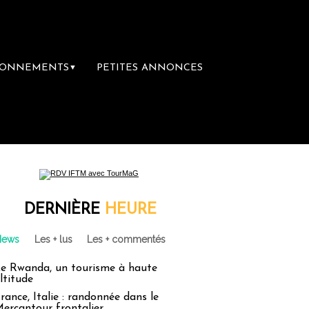
BONNEMENTS
PETITES ANNONCES
▼
DERNIÈRE
HEURE
News
Les + lus
Les + commentés
e Rwanda, un tourisme à haute
ltitude
rance, Italie : randonnée dans le
ercantour frontalier