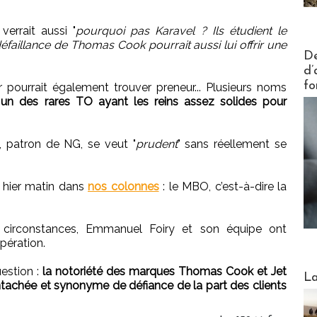
errait aussi "
pourquoi pas Karavel ? Ils étudient le
faillance de Thomas Cook pourrait aussi lui offrir une
Actus V
De
d’
fo
r pourrait également trouver preneur... Plusieurs noms
 un des rares TO ayant les reins assez solides pour
a, patron de NG, se veut "
prudent
" sans réellement se
e hier matin dans
nos colonnes
: le MBO, c’est-à-dire la
 circonstances, Emmanuel Foiry et son équipe ont
pération.
stion :
la notoriété des marques Thomas Cook et Jet
Webinai
La
entachée et synonyme de défiance de la part des clients