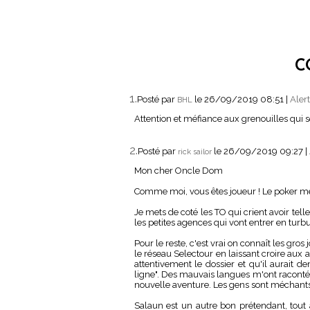
C
1.
Posté par
le 26/09/2019 08:51
|
Aler
BHL
Attention et méfiance aux grenouilles qui s
2.
Posté par
le 26/09/2019 09:27
|
rick sailor
Mon cher Oncle Dom
Comme moi, vous êtes joueur ! Le poker me
Je mets de coté les TO qui crient avoir tel
les petites agences qui vont entrer en turb
Pour le reste, c'est vrai on connaît les gros
le réseau Selectour en laissant croire aux a
attentivement le dossier et qu'il aurait d
ligne". Des mauvais langues m'ont raconté 
nouvelle aventure. Les gens sont méchants
Salaun est un autre bon prétendant, tout a