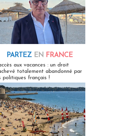
PARTEZ
EN
FRANCE
 en France
accès aux vacances : un droit
achevé totalement abandonné par
s politiques français !