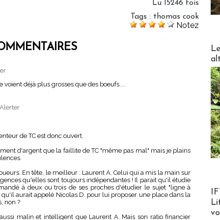
Lu 15246 fois
Tags
:
thomas cook
Notez
DESTI
OMMENTAIRES
Le
al
ter
e voient déjà plus grosses que des boeufs....
Alerter
nteur de TC est donc ouvert.
lement d'argent que la faillite de TC "même pas mal" mais je plains
ulences.
 joueurs. En tête, le meilleur : Laurent A. Celui qui a mis la main sur
gences qu'elles sont toujours indépendantes ! Il parait qu'il étudie
emandé à deux ou trois de ses proches d'étudier le sujet "ligne à
Product
IF
qu'il aurait appelé Nicolas D. pour lui proposer une place dans la
Li
, non ?
v
ussi malin et intelligent que Laurent A. Mais son ratio financier