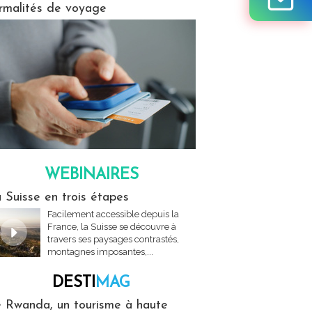
rmalités de voyage
WEBINAIRES
res
 Suisse en trois étapes
Facilement accessible depuis la
France, la Suisse se découvre à
travers ses paysages contrastés,
montagnes imposantes,...
DESTI
MAG
MAG
 Rwanda, un tourisme à haute