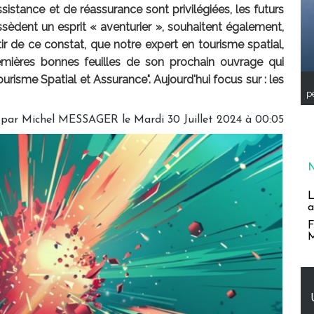
sistance et de réassurance sont privilégiées, les futurs
ssèdent un esprit « aventurier », souhaitent également,
rtir de ce constat, que notre expert en tourisme spatial,
emières bonnes feuilles de son prochain ouvrage qui
risme Spatial et Assurance". Aujourd'hui focus sur : les
pe
 par
Michel MESSAGER
le Mardi 30 Juillet 2024 à 00:05
L
a
F
M