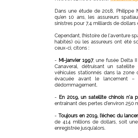
Dans une étude de 2018, Philippe M
qu’en 10 ans, les assureurs spatia
sinistres pour 7,4 milliards de dollar
Cependant, l’histoire de l'aventure sp
habités) où les assureurs ont été so
ceux-ci, citons :
-
Mi-janvier 1997
, une fusée Delta 
Canaveral, détruisant un satellit
véhicules stationnés dans la zone 
évacuée avant le lancement – o
dédommagement.
-
En 2019, un satellite chinois n'a
entraînant des pertes d'environ 250 m
-
Toujours en 2019, l’échec du lanc
de 414 millions de dollars, soit un
enregistrée jusqu’alors.