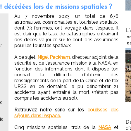
décédées lors de missions spatiales ?
Au 7 novembre 2023, un total de 676
astronautes, cosmonautes et touristes spatiaux,
dont 73 femmes, ont voyagé dans l'espace. Il
Partez
L’
est clair que le taux de catastrophes entraînant
in
des décès va jouer sur le coût des assurances
le
r
pour les touristes spatiaux.
A ce sujet,
Nigel Packham
, directeur adjoint de la
sécurité et de l'assurance mission à la NASA, en
fonction des informations dont il dispose (on
connait la difficulté d’obtenir des
renseignements de la part de la Chine et de l’ex
URSS en ce domaine), a pu dénombrer 21
accidents ayant entraîné la mort (n’étant pas
compris les accidents au sol).
rs
Retrouvez notre série sur les
coulisses des
séjours dans l'espace.
ds
Actus V
De
Cinq missions spatiales, trois de la
NASA
et
d’