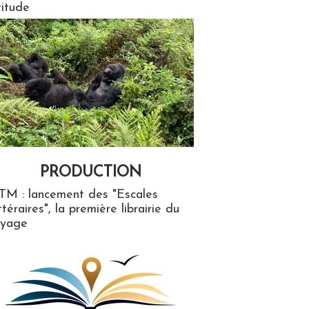
titude
PRODUCTION
ion
TM : lancement des "Escales
ttéraires", la première librairie du
oyage