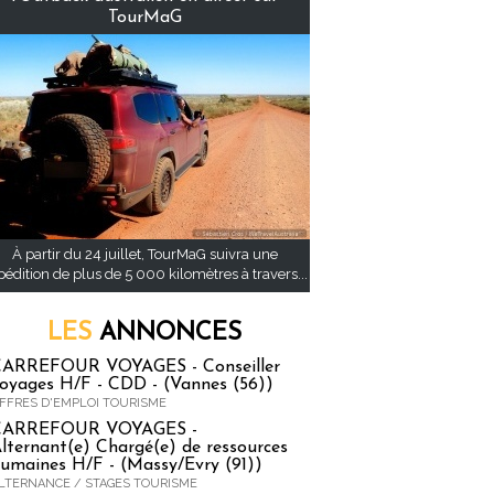
TourMaG
À partir du 24 juillet, TourMaG suivra une
pédition de plus de 5 000 kilomètres à travers...
LES
ANNONCES
ARREFOUR VOYAGES - Conseiller
oyages H/F - CDD - (Vannes (56))
FFRES D'EMPLOI TOURISME
CARREFOUR VOYAGES -
lternant(e) Chargé(e) de ressources
umaines H/F - (Massy/Evry (91))
LTERNANCE / STAGES TOURISME