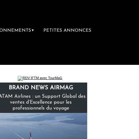
BONNEMENTS
PETITES ANNONCES
▼
e du voyage
Le groupe Sainte-Claire rachè
BRAND NEWS AIRMAG
ATAM Airlines : un Support Global des
ventes d’Excellence pour les
professionnels du voyage