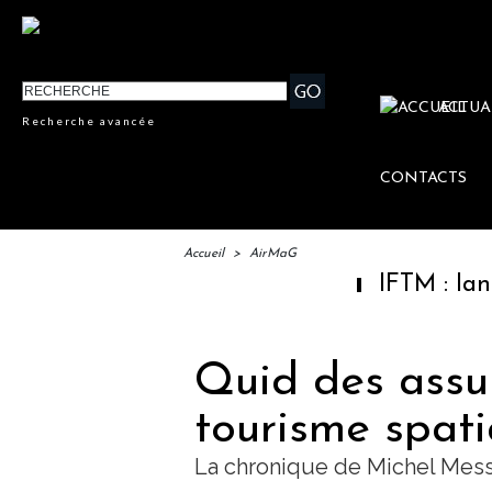
ACTUA
Recherche avancée
CONTACTS
Accueil
>
AirMaG
IFTM : lancement de
Quid des assu
tourisme spati
La chronique de Michel Mes