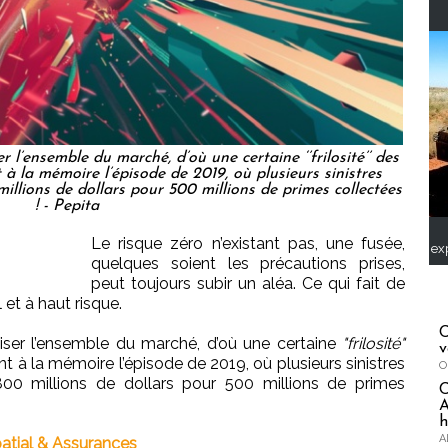
 l’ensemble du marché, d’où une certaine ‘’frilosité’’ des
 à la mémoire l’épisode de 2019, où plusieurs sinistres
illions de dollars pour 500 millions de primes collectées
! - Pepita
Le risque zéro n’existant pas, une fusée,
ex
quelques soient les précautions prises,
peut toujours subir un aléa. Ce qui fait de
 et à haut risque.
C
iser l’ensemble du marché, d’où une certaine
"frilosité"
v
nt à la mémoire l’épisode de 2019, où plusieurs sinistres
O
00 millions de dollars pour 500 millions de primes
A
h
A
atial & Assurances