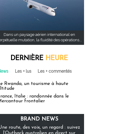
Dans un paysage aérien international en
rpétuelle mutation, la fluidité des opérations...
DERNIÈRE
HEURE
News
Les + lus
Les + commentés
e Rwanda, un tourisme à haute
ltitude
rance, Italie : randonnée dans le
ercantour frontalier
BRAND NEWS
Une route, des voix, un regard : suivez
l’Outback australien en direct sur