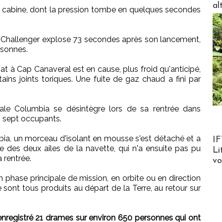
al
 cabine, dont la pression tombe en quelques secondes
le Challenger explose 73 secondes après son lancement,
rsonnes.
mat à Cap Canaveral est en cause, plus froid qu'anticipé,
ains joints toriques. Une fuite de gaz chaud a fini par
iale Columbia se désintègre lors de sa rentrée dans
s sept occupants.
Product
ia, un morceau d'isolant en mousse s'est détaché et a
IF
des deux ailes de la navette, qui n'a ensuite pas pu
Li
 rentrée.
v
n phase principale de mission, en orbite ou en direction
 sont tous produits au départ de la Terre, au retour sur
enregistré 21 drames sur environ 650 personnes qui ont