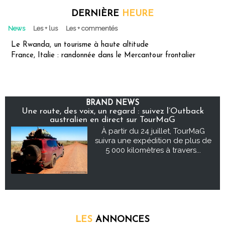
DERNIÈRE
HEURE
News
Les + lus
Les + commentés
Le Rwanda, un tourisme à haute altitude
France, Italie : randonnée dans le Mercantour frontalier
BRAND NEWS
Une route, des voix, un regard : suivez l’Outback
australien en direct sur TourMaG
À partir du 24 juillet, TourMaG
suivra une expédition de plus de
5 000 kilomètres à travers...
LES
ANNONCES