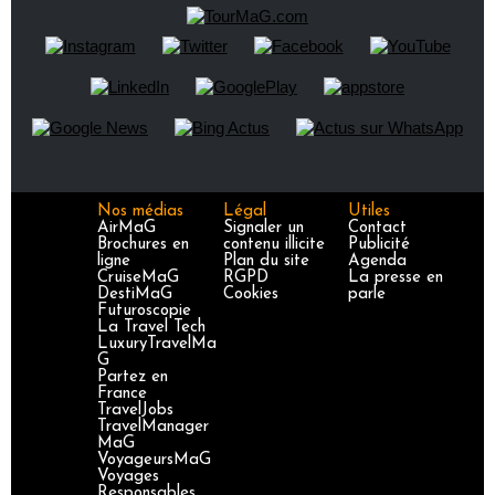
Nos médias
Légal
Utiles
AirMaG
Signaler un
Contact
Brochures en
contenu illicite
Publicité
ligne
Plan du site
Agenda
CruiseMaG
RGPD
La presse en
DestiMaG
Cookies
parle
Futuroscopie
La Travel Tech
LuxuryTravelMa
G
Partez en
France
TravelJobs
TravelManager
MaG
VoyageursMaG
Voyages
Responsables