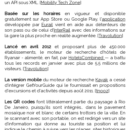
un API sous XML. [
Mobility Tech Zone
]
Basée sur les horaires
en vigueur et disponible
gratuitement sur App Store ou Google Play, l'
application
développée par
Eurail
vient en aide aux détenteurs de
son pass ou de celui d'
InterRail
avec des informations sur
la gare la plus proche en réalité augmentée. [
Travolution
]
Lancé en avril 2012
et proposant plus de 450.000
établissements, le moteur de recherche d'hôtels de
Ryanair - alimenté, en fait, par
HotelsCombined
— a battu
tous les records en janvier avec plus de 5,5 millions de
visiteurs. [
Travolution
]
La version mobile
du moteur de recherche
Kayak
a cessé
d'intégrer GetYourGuide qui le fournissait en propositions
d'excursions et d'activités depuis août 2011. [
tnooz
]
Les QR codes
font littéralement partie du paysage à Rio
De Janeiro, puisqu'ils sont intégrés… dans le pavement
mosaïque noir et blanc de certains trottoirs de la ville. En
le scannant avec son portable, on est redirigé vers un site
d'information qui donne au touriste sa position et lui
indique le chemin à suivre vers les plages, sites historiques