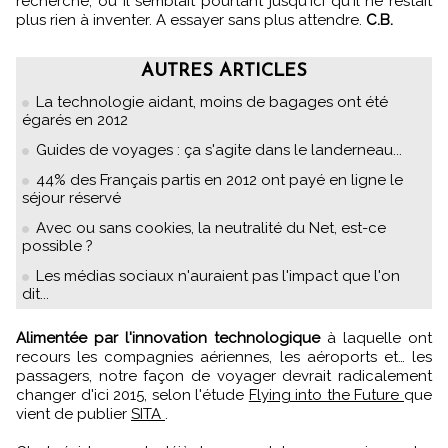
recherche, où il semblait pourtant jusqu'ici qu'il ne restait
plus rien à inventer. A essayer sans plus attendre.
C.B.
AUTRES ARTICLES
La technologie aidant, moins de bagages ont été
égarés en 2012
Guides de voyages : ça s'agite dans le landerneau...
44% des Français partis en 2012 ont payé en ligne le
séjour réservé
Avec ou sans cookies, la neutralité du Net, est-ce
possible ?
Les médias sociaux n'auraient pas l'impact que l'on
dit...
Alimentée par l'innovation technologique
à laquelle ont
recours les compagnies aériennes, les aéroports et… les
passagers, notre façon de voyager devrait radicalement
changer d'ici 2015, selon l'étude
Flying into the Future
que
vient de publier
SITA
.