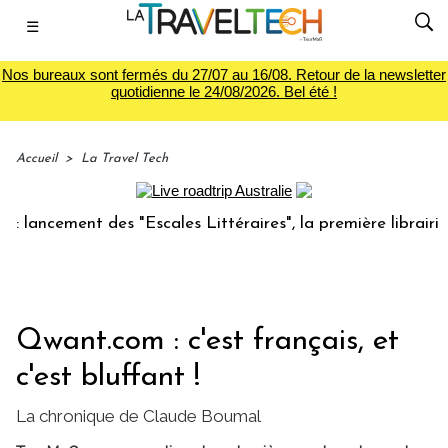
☰
Nos bureaux sont fermés du 27/07 au 16/08. Retour de la newsletter
quotidienne le 24/08/2026. Bel été !
Accueil
>
La Travel Tech
ement des "Escales Littéraires", la première librairie du v
Qwant.com : c'est français, et
c'est bluffant !
La chronique de Claude Boumal