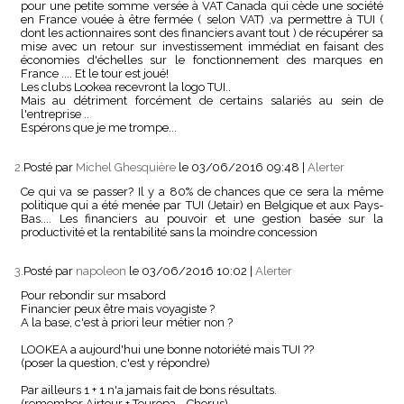
pour une petite somme versée à VAT Canada qui cède une société
en France vouée à être fermée ( selon VAT) ,va permettre à TUI (
dont les actionnaires sont des financiers avant tout ) de récupérer sa
mise avec un retour sur investissement immédiat en faisant des
économies d'échelles sur le fonctionnement des marques en
France .... Et le tour est joué!
Les clubs Lookea recevront la logo TUI..
Mais au détriment forcément de certains salariés au sein de
l'entreprise ..
Espérons que je me trompe...
2.
Posté par
Michel Ghesquière
le 03/06/2016 09:48
|
Alerter
Ce qui va se passer? Il y a 80% de chances que ce sera la même
politique qui a été menée par TUI (Jetair) en Belgique et aux Pays-
Bas.... Les financiers au pouvoir et une gestion basée sur la
productivité et la rentabilité sans la moindre concession
3.
Posté par
napoleon
le 03/06/2016 10:02
|
Alerter
Pour rebondir sur msabord
Financier peux être mais voyagiste ?
A la base, c'est à priori leur métier non ?
LOOKEA a aujourd'hui une bonne notoriété mais TUI ??
(poser la question, c'est y répondre)
Par ailleurs 1 + 1 n'a jamais fait de bons résultats.
(remember Airtour + Touropa = Chorus)