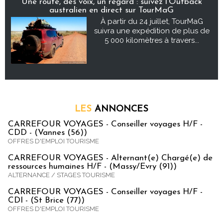
Une route, des voix, un regard : suivez l’Outback
australien en direct sur TourMaG
À partir du 24 juillet, TourMaG
suivra une expédition de plus de
5 000 kilomètres à travers...
LES
ANNONCES
CARREFOUR VOYAGES - Conseiller voyages H/F -
CDD - (Vannes (56))
OFFRES D'EMPLOI TOURISME
CARREFOUR VOYAGES - Alternant(e) Chargé(e) de
ressources humaines H/F - (Massy/Evry (91))
ALTERNANCE / STAGES TOURISME
CARREFOUR VOYAGES - Conseiller voyages H/F -
CDI - (St Brice (77))
OFFRES D'EMPLOI TOURISME