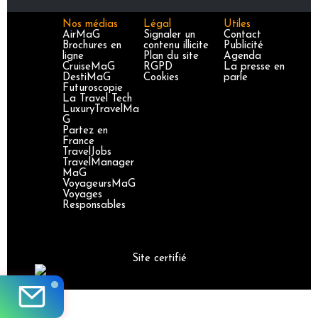
Nos médias
Légal
Utiles
AirMaG
Signaler un
Contact
Brochures en
contenu illicite
Publicité
ligne
Plan du site
Agenda
CruiseMaG
RGPD
La presse en
DestiMaG
Cookies
parle
Futuroscopie
La Travel Tech
LuxuryTravelMa
G
Partez en
France
TravelJobs
TravelManager
MaG
VoyageursMaG
Voyages
Responsables
Site certifié