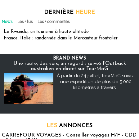
DERNIÈRE
HEURE
News
Les + lus
Les + commentés
Le Rwanda, un tourisme à haute altitude
France, Italie : randonnée dans le Mercantour frontalier
BRAND NEWS
Une route, des voix, un regard : suivez l’Outback
australien en direct sur TourMaG
À partir du 24 juillet, TourMaG suivra
une expédition de plus de 5 000
kilomètres à travers...
LES
ANNONCES
CARREFOUR VOYAGES - Conseiller voyages H/F - CDD