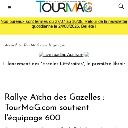
☰
Nos bureaux sont fermés du 27/07 au 16/08. Retour de la newsletter
quotidienne le 24/08/2026. Bel été !
Accueil
>
TourMaG.com, le groupe
ncement des "Escales Littéraires", la première librairie du 
Rallye Aïcha des Gazelles :
TourMaG.com soutient
l'équipage 600