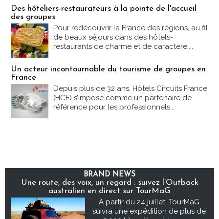
Des hôteliers-restaurateurs à la pointe de l'accueil
des groupes
Pour redécouvrir la France des régions, au fil
de beaux séjours dans des hôtels-
restaurants de charme et de caractère....
Un acteur incontournable du tourisme de groupes en
France
Depuis plus de 32 ans, Hôtels Circuits France
(HCF) s’impose comme un partenaire de
référence pour les professionnels...
BRAND NEWS
Une route, des voix, un regard : suivez l’Outback
australien en direct sur TourMaG
À partir du 24 juillet, TourMaG
suivra une expédition de plus de