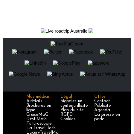
Nos médias
Légal
Utiles
AirMaG
Signaler un
Contact
Brochures en
contenu illicite
Publicité
ligne
Plan du site
Agenda
CruiseMaG
RGPD
La presse en
DestiMaG
Cookies
parle
Futuroscopie
La Travel Tech
LuxuryTravelMa