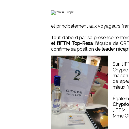
et principalement aux voyageurs fran
Tout d’abord par sa présence renforc
et l’IFTM Top-Resa
, l’équipe de C
confirme sa position de
leader récept
Sur l’I
Chypre 
maison 
de spéc
mieux fa
Égalem
Chyprio
l’IFTM,
Mme Oli