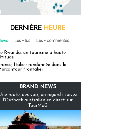
DERNIÈRE
HEURE
News
Les + lus
Les + commentés
e Rwanda, un tourisme à haute
ltitude
rance, Italie : randonnée dans le
ercantour frontalier
BRAND NEWS
Une route, des voix, un regard : suivez
l’Outback australien en direct sur
TourMaG