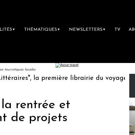
LITÉS
THÉMATIQUES
NEWSLETTERS
TV
A
▼
▼
▼
 touristiques locales
aires", la première librairie du voyage
Le 
la rentrée et
 de projets