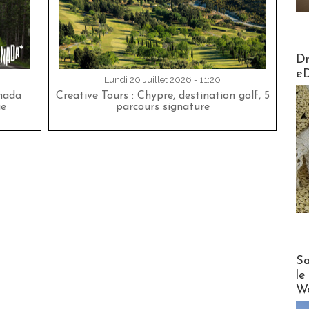
AirMa
Dr
e
Lundi 20 Juillet 2026 - 11:20
nada
Creative Tours : Chypre, destination golf, 5
ue
parcours signature
Cruise
Sa
le
Wo