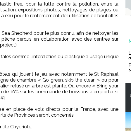
tic free, pour la lutte contre la pollution, entre la
bilisation, expositions photos, nettoyages de plages ou
 à eau pour le renforcement de l’utilisation de bouteilles
c Sea Shepherd pour le plus connu, afin de nettoyer les
e pêche perdus en collaboration avec des centres sur
project)
L
ales comme l’interdiction du plastique a usage unique
a
F
M
ôtels qui jouent le jeu, avec notamment le St Raphael
signe de chambre « Go green, skip the clean » ou pour
lier refusé un arbre est planté. Ou encore « Bring your
on de 10% sur les commande de boissons à emporter si
ug.
se en place de vols directs pour la France, avec une
ports de Provinces seront concernés.
l’ile Chypriote.