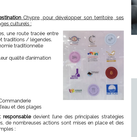
estination
Chypre, pour développer son territoire, ses
ges culturels :
s, une route tracée entre
t traditions / légendes.
omie traditionnelle
eur qualité d’animation
e Commanderie
 l’eau et des plages
 responsable
devient l’une des principales stratégies
s, de nombreuses actions sont mises en place et des
mples :