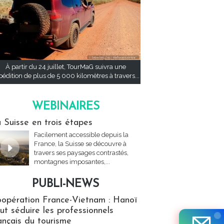
À partir du 24 juillet, TourMaG suivra une
pédition de plus de 5 000 kilomètres à travers...
WEBINAIRES
res
 Suisse en trois étapes
Facilement accessible depuis la
France, la Suisse se découvre à
travers ses paysages contrastés,
montagnes imposantes,...
PUBLI-NEWS
ews
opération France-Vietnam : Hanoï
ut séduire les professionnels
ançais du tourisme