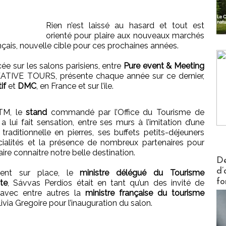
Rien n’est laissé au hasard et tout est
orienté pour plaire aux nouveaux marchés
çais, nouvelle cible pour ces prochaines années.
ée sur les salons parisiens, entre
Pure event & Meeting
REATIVE TOURS, présente chaque année sur ce dernier,
if
et
DMC
, en France et sur l’ile.
FTM, le
stand
commandé par l’Office du Tourisme de
a lui fait sensation, entre ses murs à l’imitation d’une
traditionnelle en pierres, ses buffets petits-déjeuners
ialités et la présence de nombreux partenaires pour
ire connaitre notre belle destination.
Actus V
De
d’
ent sur place, le
ministre délégué du Tourisme
fo
te
, Sávvas Perdíos était en tant qu’un des invité de
 avec entre autres la
ministre française du tourisme
via Gregoire pour l’inauguration du salon.