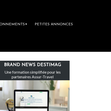
BONNEMENTS
PETITES ANNONCES
▼
groupe Sainte-Claire rachète Eden Tour
L
BRAND NEWS DESTIMAG
Une formation simplifiée pour les
partenaires Assur-Travel