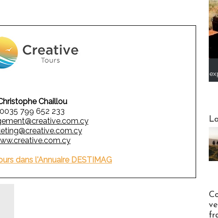
ex
Christophe Chaillou
0035 799 652 233
Webinai
La
ement@creative.com.cy
eting@creative.com.cy
ww.creative.com.cy
Tours dans l'Annuaire DESTIMAG
Publi-n
Co
ve
fr