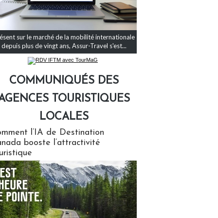
ésent sur le marché de la mobilité internationale
depuis plus de vingt ans, Assur-Travel s'est...
COMMUNIQUÉS DES
AGENCES TOURISTIQUES
LOCALES
qués des agences touristiques locales
mment l’IA de Destination
nada booste l’attractivité
uristique