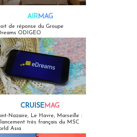
AIR
MAG
G
oit de réponse du Groupe
Dreams ODIGEO
CRUISE
MAG
MaG
int-Nazaire, Le Havre, Marseille :
 lancement très français du MSC
rld Asia