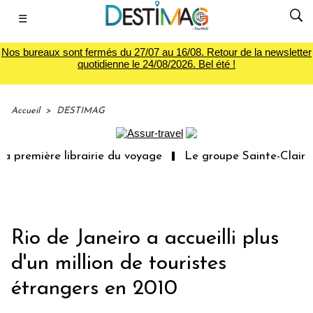
☰
Nos bureaux sont fermés du 27/07 au 16/08. Retour de la newsletter
quotidienne le 24/08/2026. Bel été !
Accueil
>
DESTIMAG
 première librairie du voyage
Le groupe Sainte-Claire r
Rio de Janeiro a accueilli plus
d'un million de touristes
étrangers en 2010