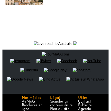
Nos médias
Légal
Utiles
AirMaG
Signaler un
Contact
Brochures en
contenu illicite
Publicité
ligne
Plan du site
Agenda