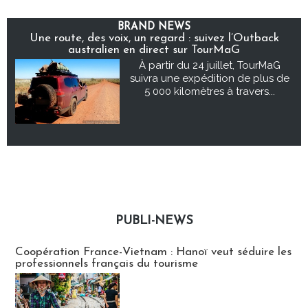
BRAND NEWS
Une route, des voix, un regard : suivez l’Outback
australien en direct sur TourMaG
À partir du 24 juillet, TourMaG
suivra une expédition de plus de
5 000 kilomètres à travers...
PUBLI-NEWS
Publi-news
Coopération France-Vietnam : Hanoï veut séduire les
professionnels français du tourisme