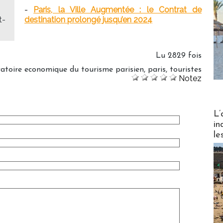
-
Paris, la Ville Augmentée : le Contrat de
t-
destination prolongé jusqu’en 2024
Lu 2829 fois
atoire economique du tourisme parisien
,
paris
,
touristes
Notez
Partez
L’
in
le