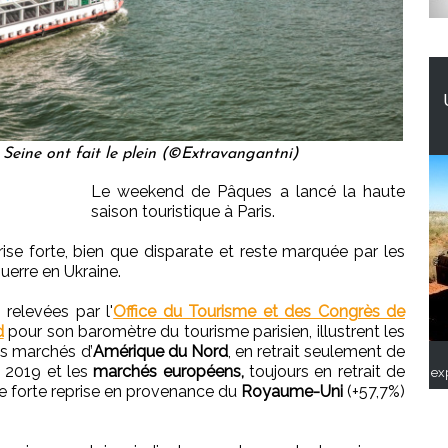
Seine ont fait le plein (©Extravangantni)
Le weekend de Pâques a lancé la haute
saison touristique à Paris.
rise forte, bien que disparate et reste marquée par les
guerre en Ukraine.
 relevées par l'
Office du Tourisme et des Congrès de
d
pour son baromètre du tourisme parisien, illustrent les
s marchés d’
Amérique du Nord
, en retrait seulement de
es 2019 et les
marchés européens,
toujours en retrait de
ex
ne forte reprise en provenance du
Royaume-Uni
(+57,7%)