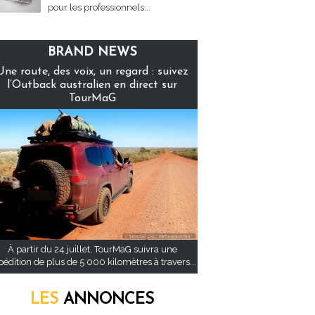
pour les professionnels...
BRAND NEWS
Une route, des voix, un regard : suivez
l’Outback australien en direct sur
TourMaG
À partir du 24 juillet, TourMaG suivra une
pédition de plus de 5 000 kilomètres à travers...
LES
ANNONCES