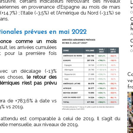
uivre, certains indicateurs retrouvant des niveaux
L
ns aériennes en provenance d’Espagne au mois de mars
v
(+14,7%) ; l’Italie (-3,5%) et l’Amérique du Nord (-3,1%) se
O
 ans.
A
h
ationales prévues en mai 2022
A
annonce comme un mois
C
v
suit, les arrivées cumulées
O
t pour la première fois
vec un décalage (-13%
Publi-n
Co
 des choses,
le retour des
ve
émiques n’est pas prévu
fr
a de +783,6% à date vs
9% vs 2019.
ttendu est comparable à celui de 2019. Il s’agit du
chelle mensuelle, aux niveaux de 2019.