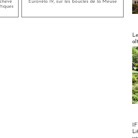
achevé
Eurovélo 19, sur les boucles de la Meuse
tiques
DESTI
Le
al
Product
IF
Li