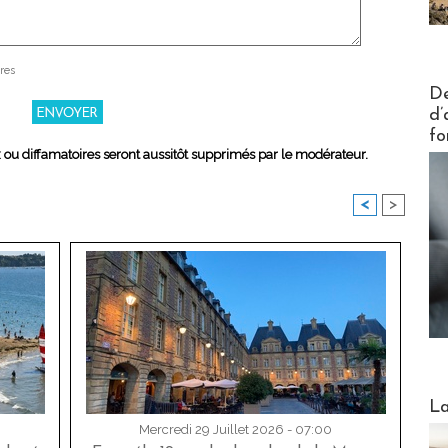
res
Actus V
De
d’
fo
x ou diffamatoires seront aussitôt supprimés par le modérateur.
<
>
Webinai
La
Mercredi 29 Juillet 2026 - 07:00