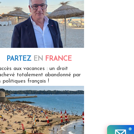
PARTEZ
EN
FRANCE
 en France
accès aux vacances : un droit
achevé totalement abandonné par
s politiques français !