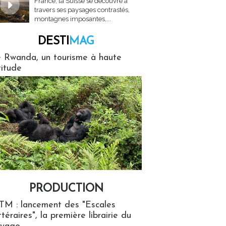
France, la Suisse se découvre à
travers ses paysages contrastés,
montagnes imposantes,...
DESTI
MAG
MAG
 Rwanda, un tourisme à haute
titude
PRODUCTION
ion
TM : lancement des "Escales
ttéraires", la première librairie du