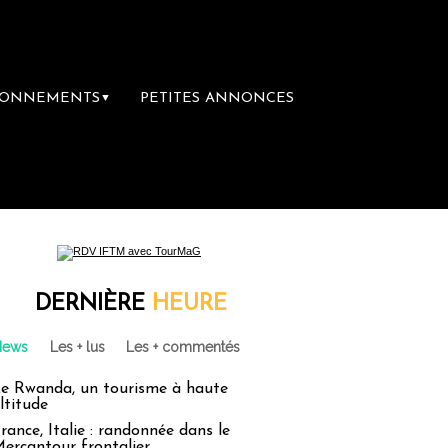
BONNEMENTS
PETITES ANNONCES
▼
emière librairie du voyage
Le groupe Saint
DERNIÈRE
HEURE
News
Les + lus
Les + commentés
e Rwanda, un tourisme à haute
ltitude
rance, Italie : randonnée dans le
ercantour frontalier