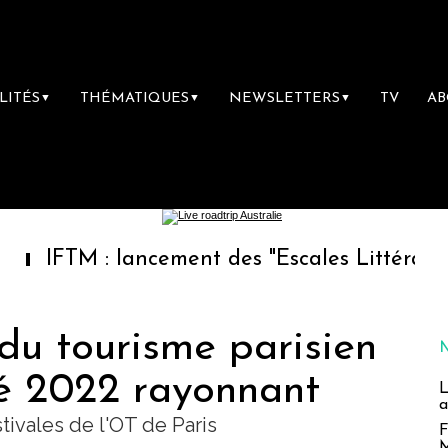
LITÉS
THÉMATIQUES
NEWSLETTERS
TV
A
▼
▼
▼
 : lancement des "Escales Littéraires", la pr
du tourisme parisien
é 2022 rayonnant
L
a
tivales de l'OT de Paris
F
M