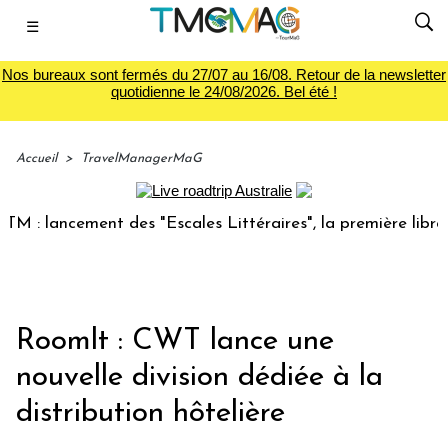
☰
Nos bureaux sont fermés du 27/07 au 16/08. Retour de la newsletter
quotidienne le 24/08/2026. Bel été !
Accueil
>
TravelManagerMaG
: lancement des "Escales Littéraires", la première librairie
Roomlt : CWT lance une
nouvelle division dédiée à la
distribution hôtelière