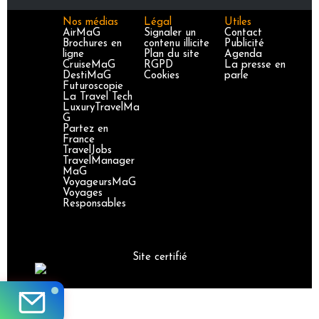
Nos médias
Légal
Utiles
AirMaG
Signaler un
Contact
Brochures en
contenu illicite
Publicité
ligne
Plan du site
Agenda
CruiseMaG
RGPD
La presse en
DestiMaG
Cookies
parle
Futuroscopie
La Travel Tech
LuxuryTravelMa
G
Partez en
France
TravelJobs
TravelManager
MaG
VoyageursMaG
Voyages
Responsables
Site certifié