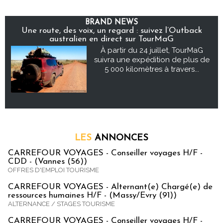
BRAND NEWS
Une route, des voix, un regard : suivez l’Outback
australien en direct sur TourMaG
À partir du 24 juillet, TourMaG
suivra une expédition de plus de
5 000 kilomètres à travers...
LES
ANNONCES
CARREFOUR VOYAGES - Conseiller voyages H/F -
CDD - (Vannes (56))
OFFRES D'EMPLOI TOURISME
CARREFOUR VOYAGES - Alternant(e) Chargé(e) de
ressources humaines H/F - (Massy/Evry (91))
ALTERNANCE / STAGES TOURISME
CARREFOUR VOYAGES - Conseiller voyages H/F -