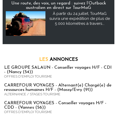
Une route, des voix, un regard : suivez l’Outback
australien en direct sur TourMaG
À partir du 24 juillet, TourMaG
suivra une expédition de plus de
5 000 kilomètres à travers...
LES
ANNONCES
LE GROUPE SALAUN - Conseiller voyages H/F - CDI
- (Nancy (54))
OFFRES D'EMPLOI TOURISME
CARREFOUR VOYAGES - Alternant(e) Chargé(e) de
ressources humaines H/F - (Massy/Evry (91))
ALTERNANCE / STAGES TOURISME
CARREFOUR VOYAGES - Conseiller voyages H/F -
CDD - (Vannes (56))
OFFRES D'EMPLOI TOURISME