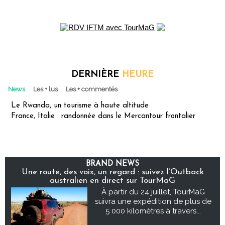
DERNIÈRE
HEURE
News
Les + lus
Les + commentés
Le Rwanda, un tourisme à haute altitude
France, Italie : randonnée dans le Mercantour frontalier
BRAND NEWS
Une route, des voix, un regard : suivez l’Outback
australien en direct sur TourMaG
À partir du 24 juillet, TourMaG
suivra une expédition de plus de
5 000 kilomètres à travers...