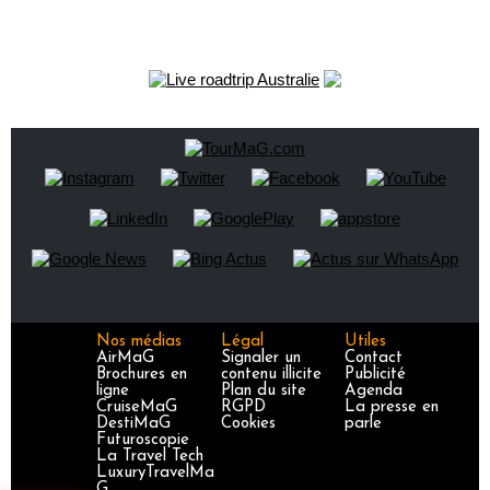
Nos médias
Légal
Utiles
AirMaG
Signaler un
Contact
Brochures en
contenu illicite
Publicité
ligne
Plan du site
Agenda
CruiseMaG
RGPD
La presse en
DestiMaG
Cookies
parle
Futuroscopie
La Travel Tech
LuxuryTravelMa
G