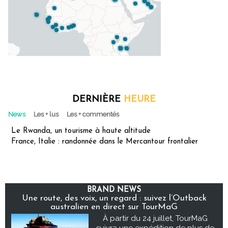
DERNIÈRE
HEURE
News
Les + lus
Les + commentés
Le Rwanda, un tourisme à haute altitude
France, Italie : randonnée dans le Mercantour frontalier
BRAND NEWS
Une route, des voix, un regard : suivez l’Outback
australien en direct sur TourMaG
À partir du 24 juillet, TourMaG
suivra une expédition de plus de