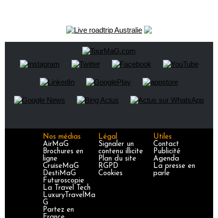
Nos médias
Légal
Utiles
AirMaG
Signaler un
Contact
Brochures en
contenu illicite
Publicité
ligne
Plan du site
Agenda
CruiseMaG
RGPD
La presse en
DestiMaG
Cookies
parle
Futuroscopie
La Travel Tech
LuxuryTravelMa
G
Partez en
France