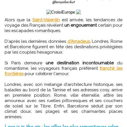
@anyaberkut
Alors que la
Saint-Valentin
est arrivée, les tendances de
voyage des Français révèlent
un engouement
certain pour
les escapades romantiques.
D'après les dernières données
d'Amadeus
, Londres, Rome
et Barcelone figurent en tête des destinations privilégiées
par les couples hexagonaux.
Si Paris demeure
une destination incontournable
du
romantisme, les voyageurs français préfèrent
franchir les
frontières
pour célébrer l'amour.
Londres, avec son mélange d'architecture historique, ses
balades au bord de la Tamise et ses adresses cosy, arrive
en première position. Rome, ville éternelle, attire les
amoureux avec ses ruelles pittoresques et ses couchers
de soleil sur le Tibre. Enfin, Barcelone séduit par son
climat doux, ses plages et ses charmantes places
animées.
Love is in the air : les villes les plus romantiques selon