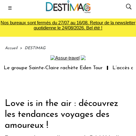
☰
Nos bureaux sont fermés du 27/07 au 16/08. Retour de la newsletter
quotidienne le 24/08/2026. Bel été !
Accueil
>
DESTIMAG
Le groupe Sainte-Claire rachète Eden Tour
L’accès aux 
Love is in the air : découvrez
les tendances voyages des
amoureux !