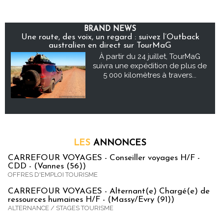
BRAND NEWS
Une route, des voix, un regard : suivez l’Outback
australien en direct sur TourMaG
À partir du 24 juillet, TourMaG
suivra une expédition de plus de
5 000 kilomètres à travers...
LES
ANNONCES
CARREFOUR VOYAGES - Conseiller voyages H/F -
CDD - (Vannes (56))
OFFRES D'EMPLOI TOURISME
CARREFOUR VOYAGES - Alternant(e) Chargé(e) de
ressources humaines H/F - (Massy/Evry (91))
ALTERNANCE / STAGES TOURISME