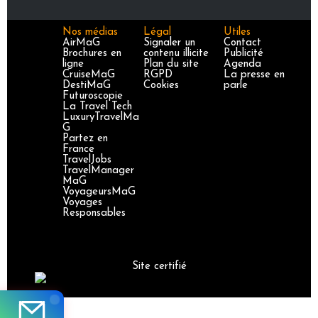
Nos médias
Légal
Utiles
AirMaG
Signaler un
Contact
Brochures en
contenu illicite
Publicité
ligne
Plan du site
Agenda
CruiseMaG
RGPD
La presse en
DestiMaG
Cookies
parle
Futuroscopie
La Travel Tech
LuxuryTravelMa
G
Partez en
France
TravelJobs
TravelManager
MaG
VoyageursMaG
Voyages
Responsables
Site certifié