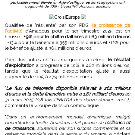
particulièrement élevée en Asie-Pacifique, où les réservations ont
augmenté de 10% - DepositPhotos.com, anekoho
Qualifiée de "résiliente" par son PDG,
la croissance de
l'activité
d'Amadeus pour le 1er trimestre 2025 est en
hausse :
+9% pour le chiffre d’affaires à 1,63 milliard d’euros
; +13% pour le bénéfice à 355 millions d'euros et +12% pour
le bénéfice ajusté, à 364 millions d'euros.
Parmi les autres chiffres marquants à retenir,
le résultat
d'exploitation
a progressé de 10%, à 462 millions d'euros,
tandis que le résultat d'exploitation ajusté a aussi
augmenté de 10%, à 479 millions d'euros.
"
Le flux de trésorerie disponible s'élevait à 262 millions
d'euros et la dette financière nette à 1,87 milliard d'euros
au
31 mars 2025 (0,8 fois l'EBITDA des douze derniers mois)
",
commente le Groupe dans un communiqué.
"
Dans un environnement mondial dynamique, malgré
l'incertitude actuelle, Amadeus a fait preuve de
résilience et
de croissance
, soutenue par son succès commercial et sa
présence mondiale dans le secteur du voyage
, a déclaré