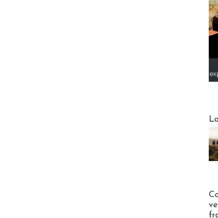
ex
Webinai
La
Publi-n
Co
ve
fr