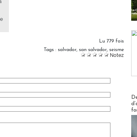
à
le
Lu 779 fois
Tags
:
salvador
,
san salvador
,
seisme
Notez
Actus V
De
d’
fo