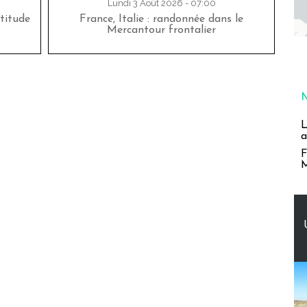
Lundi 3 Août 2026 - 07:00
titude
France, Italie : randonnée dans le
Mercantour frontalier
L
a
F
M