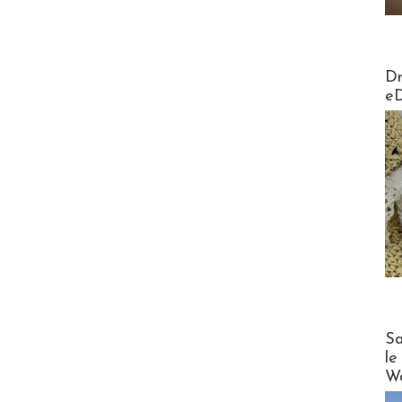
AirMa
Dr
e
Cruise
Sa
le
Wo