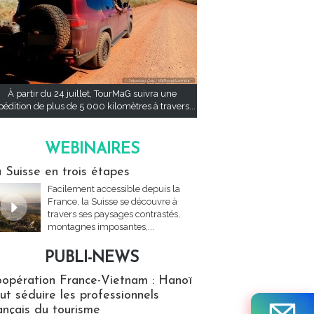
À partir du 24 juillet, TourMaG suivra une
pédition de plus de 5 000 kilomètres à travers...
WEBINAIRES
res
 Suisse en trois étapes
Facilement accessible depuis la
France, la Suisse se découvre à
travers ses paysages contrastés,
montagnes imposantes,...
PUBLI-NEWS
ews
opération France-Vietnam : Hanoï
ut séduire les professionnels
ançais du tourisme