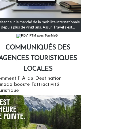
ésent sur le marché de la mobilité internationale
depuis plus de vingt ans, Assur-Travel s'est...
COMMUNIQUÉS DES
AGENCES TOURISTIQUES
LOCALES
qués des agences touristiques locales
mment l’IA de Destination
nada booste l’attractivité
uristique