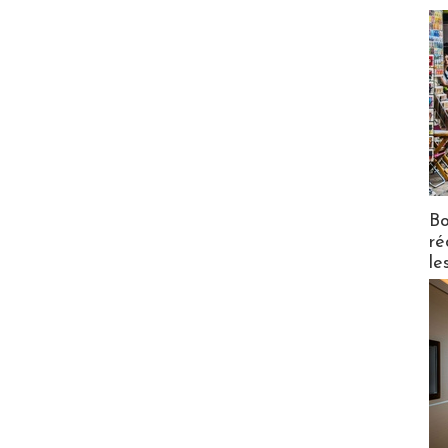
Bo
ré
le