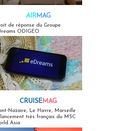
AIR
MAG
G
oit de réponse du Groupe
Dreams ODIGEO
CRUISE
MAG
MaG
int-Nazaire, Le Havre, Marseille :
 lancement très français du MSC
rld Asia