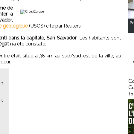
sme de
hter a
vador
,
Pr
he géologique
(USGS) cité par Reuters.
enti dans la capitale, San Salvador
. Les habitants sont
égât
n’a été constaté.
entre était situé à 38 km au sud/sud-est de la ville, au
deur.
Communi
Co
on
Ca
to
os