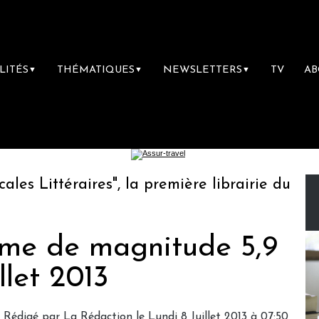
LITÉS
THÉMATIQUES
NEWSLETTERS
TV
A
▼
▼
▼
 Littéraires", la première librairie du voyag
isme de magnitude 5,9
llet 2013
Rédigé par
La Rédaction
le Lundi 8 Juillet 2013 à 07:50