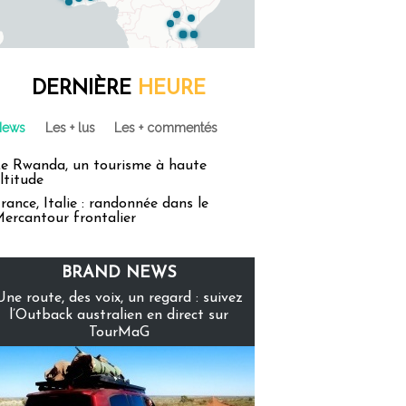
DERNIÈRE
HEURE
News
Les + lus
Les + commentés
e Rwanda, un tourisme à haute
ltitude
rance, Italie : randonnée dans le
ercantour frontalier
BRAND NEWS
Une route, des voix, un regard : suivez
l’Outback australien en direct sur
TourMaG