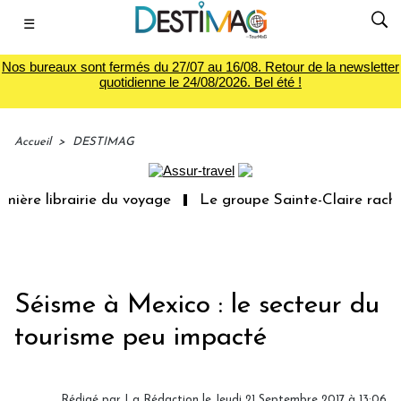
☰
Nos bureaux sont fermés du 27/07 au 16/08. Retour de la newsletter
quotidienne le 24/08/2026. Bel été !
Accueil
>
DESTIMAG
ière librairie du voyage
Le groupe Sainte-Claire rachèt
Séisme à Mexico : le secteur du
tourisme peu impacté
Rédigé par
La Rédaction
le Jeudi 21 Septembre 2017 à 13:06