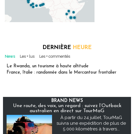
DERNIÈRE
HEURE
News
Les + lus
Les + commentés
Le Rwanda, un tourisme à haute altitude
France, Italie : randonnée dans le Mercantour frontalier
BRAND NEWS
Une route, des voix, un regard : suivez l’Outback
australien en direct sur TourMaG
À partir du 24 juillet, TourMaG
suivra une expédition de plus de
5 000 kilomètres à travers...