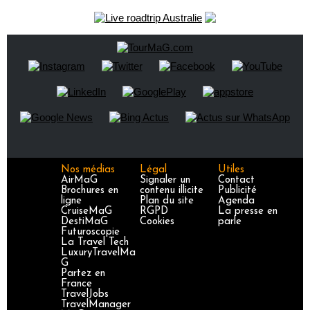
Nos médias
Légal
Utiles
AirMaG
Signaler un
Contact
Brochures en
contenu illicite
Publicité
ligne
Plan du site
Agenda
CruiseMaG
RGPD
La presse en
DestiMaG
Cookies
parle
Futuroscopie
La Travel Tech
LuxuryTravelMa
G
Partez en
France
TravelJobs
TravelManager