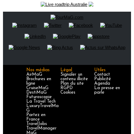
Nos médias
Légal
Utiles
AirMaG
Signaler un
Contact
Brochures en
contenu illicite
Publicité
ligne
Plan du site
Agenda
CruiseMaG
RGPD
La presse en
DestiMaG
Cookies
parle
Futuroscopie
La Travel Tech
LuxuryTravelMa
G
Partez en
France
TravelJobs
TravelManager
MaG