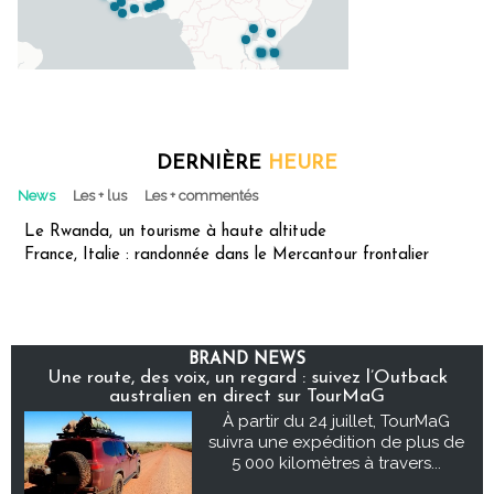
DERNIÈRE
HEURE
News
Les + lus
Les + commentés
Le Rwanda, un tourisme à haute altitude
France, Italie : randonnée dans le Mercantour frontalier
BRAND NEWS
Une route, des voix, un regard : suivez l’Outback
australien en direct sur TourMaG
À partir du 24 juillet, TourMaG
suivra une expédition de plus de
5 000 kilomètres à travers...