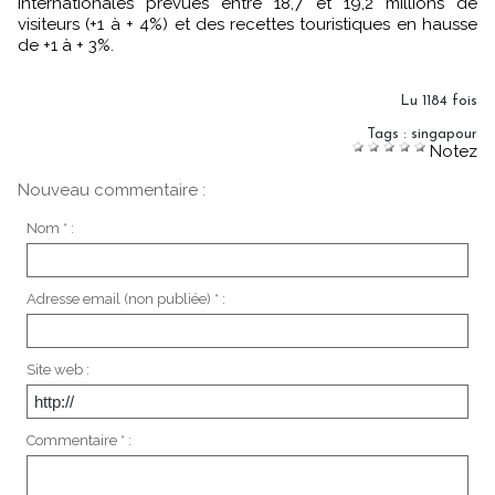
internationales prévues entre 18,7 et 19,2 millions de
visiteurs (+1 à + 4%) et des recettes touristiques en hausse
de +1 à + 3%.
Lu 1184 fois
Tags
:
singapour
Notez
Nouveau commentaire :
Nom * :
Adresse email (non publiée) * :
Site web :
Commentaire * :