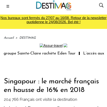
☰
Nos bureaux sont fermés du 27/07 au 16/08. Retour de la newsletter
quotidienne le 24/08/2026. Bel été !
Accueil
>
DESTIMAG
groupe Sainte-Claire rachète Eden Tour
L’accès aux vac
Singapour : le marché français
en hausse de 16% en 2018
204 766 Français ont visité la destination