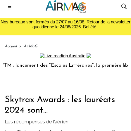
☰
Nos bureaux sont fermés du 27/07 au 16/08. Retour de la newsletter
quotidienne le 24/08/2026. Bel été !
Accueil
>
AirMaG
lancement des "Escales Littéraires", la première librairie d
Skytrax Awards : les lauréats
2024 sont…
Les récompenses de l’aérien