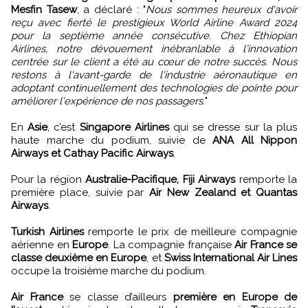
Mesfin Tasew
, a déclaré : "
Nous sommes heureux d'avoir
reçu avec fierté le prestigieux World Airline Award 2024
pour la septième année consécutive. Chez Ethiopian
Airlines, notre dévouement inébranlable à l'innovation
centrée sur le client a été au cœur de notre succès. Nous
restons à l'avant-garde de l'industrie aéronautique en
adoptant continuellement des technologies de pointe pour
améliorer l'expérience de nos passagers.
"
En
Asie
, c’est
Singapore Airlines
qui se dresse sur la plus
haute marche du podium, suivie de
ANA All Nippon
Airways et Cathay Pacific Airways
.
Pour la région
Australie-Pacifique, Fiji Airways
remporte la
première place, suivie par
Air New Zealand et Quantas
Airways
.
Turkish Airlines
remporte le prix de meilleure compagnie
aérienne en
Europe
. La compagnie française
Air France se
classe deuxième en Europe
, et
Swiss International Air Lines
occupe la troisième marche du podium.
Air France
se classe d’ailleurs
première en Europe de