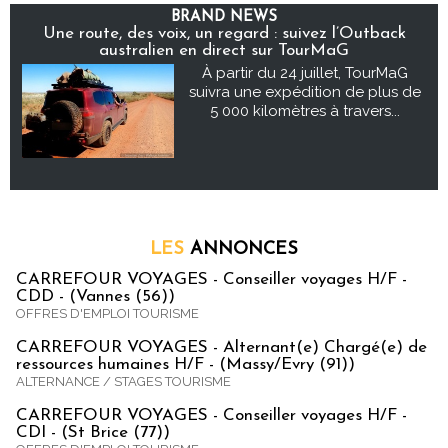
BRAND NEWS
Une route, des voix, un regard : suivez l’Outback
australien en direct sur TourMaG
À partir du 24 juillet, TourMaG
suivra une expédition de plus de
5 000 kilomètres à travers...
LES
ANNONCES
CARREFOUR VOYAGES - Conseiller voyages H/F -
CDD - (Vannes (56))
OFFRES D'EMPLOI TOURISME
CARREFOUR VOYAGES - Alternant(e) Chargé(e) de
ressources humaines H/F - (Massy/Evry (91))
ALTERNANCE / STAGES TOURISME
CARREFOUR VOYAGES - Conseiller voyages H/F -
CDI - (St Brice (77))