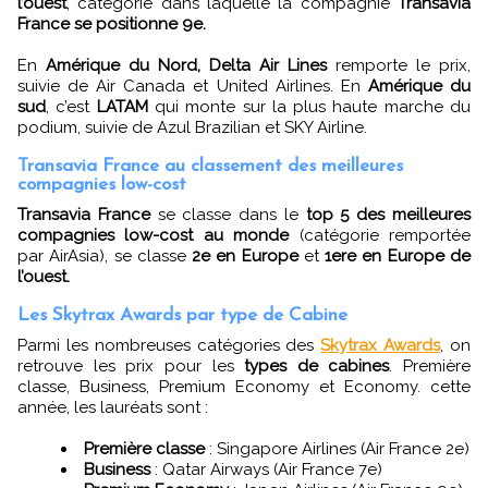
l’ouest
, catégorie dans laquelle la compagnie
Transavia
France se positionne 9e.
En
Amérique du Nord, Delta Air Lines
remporte le prix,
suivie de Air Canada et United Airlines. En
Amérique du
sud
, c’est
LATAM
qui monte sur la plus haute marche du
podium, suivie de Azul Brazilian et SKY Airline.
Transavia France au classement des meilleures
compagnies low-cost
Transavia France
se classe dans le
top 5 des meilleures
compagnies low-cost au monde
(catégorie remportée
par AirAsia), se classe
2e en Europe
et
1ere en Europe de
l’ouest.
Les Skytrax Awards par type de Cabine
Parmi les nombreuses catégories des
Skytrax Awards
, on
retrouve les prix pour les
types de cabines
. Première
classe, Business, Premium Economy et Economy. cette
année, les lauréats sont :
Première classe
: Singapore Airlines (Air France 2e)
Business
: Qatar Airways (Air France 7e)