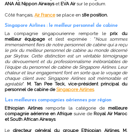
ANA All Nippon Airways
et
EVA Air
sur le podium.
Côté français,
Air France
se place en
18e position.
Singapore Airlines : le meilleur personnel de cabine
La compagnie singapourienne remporte le
prix du
meilleur équipage
et s’est exprimée : "
Nous sommes
immensément fiers de notre personnel de cabine qui a reçu
le prix du meilleur personnel de cabine au monde décerné
par Skytrax. Cette distinction est un véritable témoignage
du dévouement et du professionnalisme inébranlables de
l'équipe du personnel de cabine de Singapore Airlines. Leur
chaleur et leur engagement font en sorte que le voyage de
chaque client avec Singapore Airlines soit mémorable et
agréable
".
M. Tan Pee Teck, vice-président principal du
personnel de cabine de
Singapore Airlines
.
Les meilleures compagnies aériennes par région
Ethiopian Airlines
remporte la catégorie de
meilleure
compagnie aérienne en Afrique
suivie de
Royal Air Maroc
et South African Airways
.
Le
directeur général du groupe Ethiopian Airlines, M.